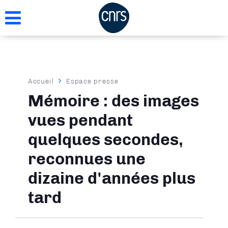
Aller
au
contenu
principal
Fil
Accueil
Espace presse
d'Ariane
Mémoire : des images
vues pendant
quelques secondes,
reconnues une
dizaine d'années plus
tard