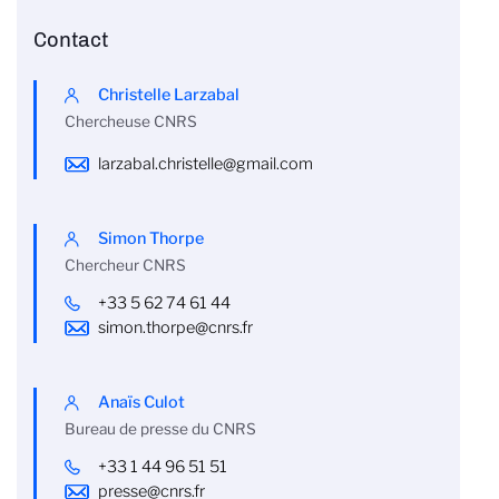
Contact
Christelle Larzabal
Chercheuse CNRS
larzabal.christelle@gmail.com
Simon Thorpe
Chercheur CNRS
+33 5 62 74 61 44
simon.thorpe@cnrs.fr
Anaïs Culot
Bureau de presse du CNRS
+33 1 44 96 51 51
presse@cnrs.fr