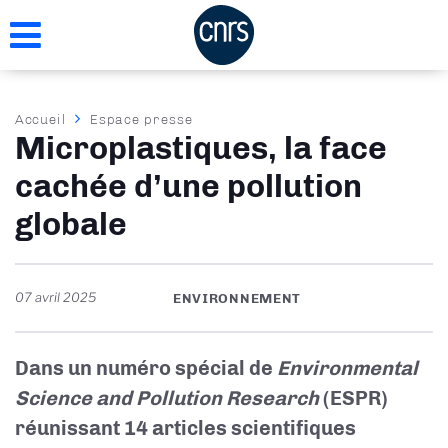
Aller
au
contenu
principal
Fil
Accueil
Espace presse
Microplastiques, la face
d'Ariane
cachée d’une pollution
globale
07 avril 2025
ENVIRONNEMENT
Dans un numéro spécial de
Environmental
Science and Pollution Research
(ESPR)
réunissant 14 articles scientifiques