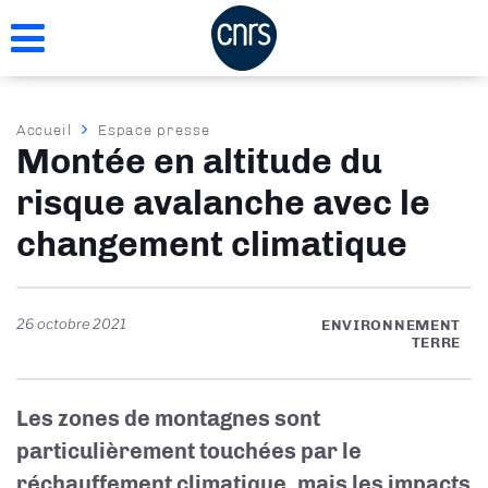
Aller
au
contenu
principal
Fil
Accueil
Espace presse
Montée en altitude du
d'Ariane
risque avalanche avec le
changement climatique
26 octobre 2021
ENVIRONNEMENT
TERRE
Les zones de montagnes sont
particulièrement touchées par le
réchauffement climatique, mais les impacts