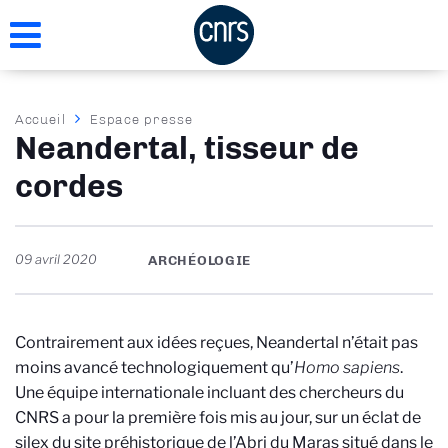
Aller
au
contenu
principal
Fil
Accueil
Espace presse
Neandertal, tisseur de
d'Ariane
cordes
09 avril 2020
ARCHÉOLOGIE
Contrairement aux idées reçues, Neandertal n’était pas
moins avancé technologiquement qu’
Homo sapiens
.
Une équipe internationale incluant des chercheurs du
CNRS a pour la première fois mis au jour, sur un éclat de
silex du site préhistorique de l’Abri du Maras situé dans le