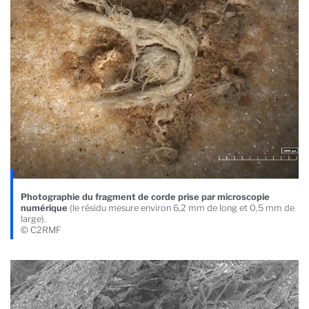
Photographie du fragment de corde prise par microscopie
numérique
(le résidu mesure environ 6,2 mm de long et 0,5 mm de
large).
© C2RMF