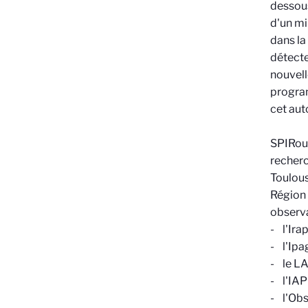
dessous
d'un mi
dans la
détecte
nouvell
program
cet au
SPIRou 
recherc
Toulous
Région 
observa
- l'Ira
- l'Ipa
- le LA
- l'IAP
- l'Ob