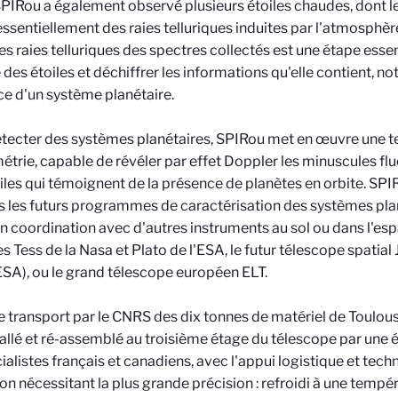
SPIRou a également observé plusieurs étoiles chaudes, dont l
essentiellement des raies telluriques induites par l'atmosphère 
 ces raies telluriques des spectres collectés est une étape esse
 des étoiles et déchiffrer les informations qu'elle contient, n
e d'un système planétaire.
tecter des systèmes planétaires, SPIRou met en œuvre une te
étrie, capable de révéler par effet Doppler les minuscules flu
iles qui témoignent de la présence de planètes en orbite. SPIR
s les futurs programmes de caractérisation des systèmes plan
en coordination avec d'autres instruments au sol ou dans l'e
tes Tess de la Nasa et Plato de l'ESA, le futur télescope spati
SA), ou le grand télescope européen ELT.
e transport par le CNRS des dix tonnes de matériel de Toulou
tallé et ré-assemblé au troisième étage du télescope par une 
ialistes français et canadiens, avec l'appui logistique et tec
on nécessitant la plus grande précision : refroidi à une temp