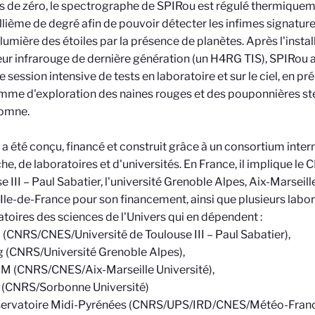
 de zéro, le spectrographe de SPIRou est régulé thermiquem
llième de degré afin de pouvoir détecter les infimes signature
 lumière des étoiles par la présence de planètes. Après l'instal
ur infrarouge de dernière génération (un H4RG TIS), SPIRou a 
e session intensive de tests en laboratoire et sur le ciel, en p
me d'exploration des naines rouges et des pouponnières ste
tomne.
a été conçu, financé et construit grâce à un consortium intern
he, de laboratoires et d'universités. En France, il implique le C
e III – Paul Sabatier, l'université Grenoble Alpes, Aix-Marseille
Ile-de-France pour son financement, ainsi que plusieurs labor
toires des sciences de l'Univers qui en dépendent :
p (CNRS/CNES/Université de Toulouse III – Paul Sabatier),
g (CNRS/Université Grenoble Alpes),
M (CNRS/CNES/Aix-Marseille Université),
 (CNRS/Sorbonne Université)
servatoire Midi-Pyrénées (CNRS/UPS/IRD/CNES/Météo-Fran