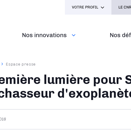
VOTRE PROFIL
LE CNR
Nos innovations
Nos défi
Espace presse
ane
emière lumière pour 
 chasseur d'exoplanèt
018