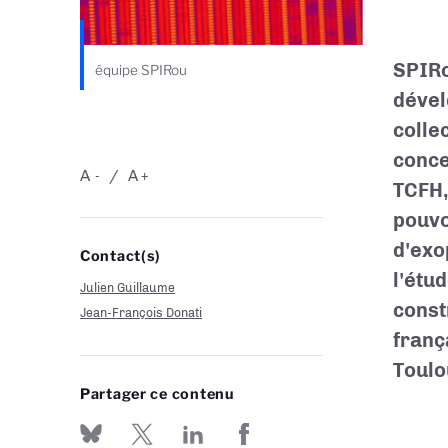
SPIRo
équipe SPIRou
dével
colle
conce
A
A
-
+
TCFH,
pouvo
d'exo
Contact(s)
l'étu
Julien Guillaume
const
Jean-François Donati
frança
Toulou
Partager ce contenu