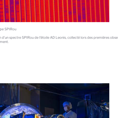
ipe SPIRou
n d'un spectre SPIRou de l'étoile AD Leonis, collecté lors des premières obs
ument.