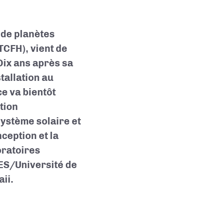
 de planètes
CFH), vient de
Dix ans après sa
tallation au
ce va bientôt
tion
ystème solaire et
ception et la
oratoires
S/Université de
aii.