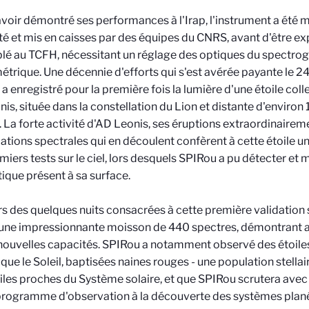
voir démontré ses performances à l'Irap, l'instrument a ét
 et mis en caisses par des équipes du CNRS, avant d'être exp
é au TCFH, nécessitant un réglage des optiques du spectrog
trique. Une décennie d'efforts qui s'est avérée payante le 24
a enregistré pour la première fois la lumière d'une étoile coll
is, située dans la constellation du Lion et distante d'environ
e. La forte activité d'AD Leonis, ses éruptions extraordinairem
ations spectrales qui en découlent confèrent à cette étoile un
miers tests sur le ciel, lors desquels SPIRou a pu détecter et
que présent à sa surface.
s des quelques nuits consacrées à cette première validation su
 une impressionnante moisson de 440 spectres, démontrant a
nouvelles capacités. SPIRou a notamment observé des étoil
 que le Soleil, baptisées naines rouges - une population stellair
iles proches du Système solaire, et que SPIRou scrutera avec 
rogramme d'observation à la découverte des systèmes planét