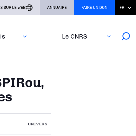
S SUR LE WEB
ANNUAIRE
FAIRE UN DON
FR
s‎
Le CNRS
SPIRou,
es
UNIVERS