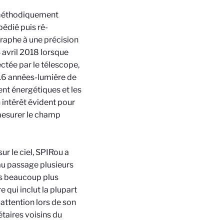
é méthodiquement
édié puis ré-
raphe à une précision
 avril 2018 lorsque
ectée par le télescope,
 16 années-lumière de
ent énergétiques et les
 intérêt évident pour
 mesurer le champ
r le ciel, SPIRou a
u passage plusieurs
es beaucoup plus
e qui inclut la plupart
attention lors de son
aires voisins du