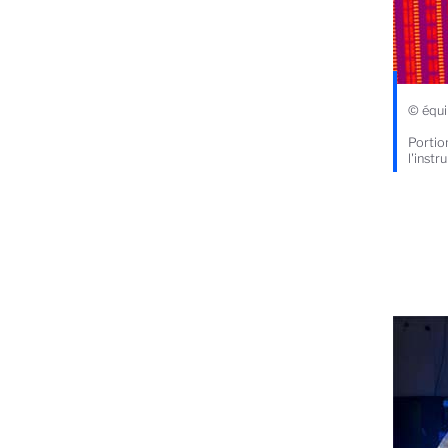
© équ
Portio
l'instr