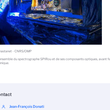
Chastanet - CNRS/OMP
ensemble du spectrographe SPIRou et de ses composants optiques, avant f
nique.
ntact
Jean-François Donati