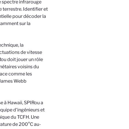
e spectre infrarouge
terrestre. Identifier et
ntielle pour décoder la
otamment sur la
chnique, la
ctuations de vitesse
ou doit jouer un rôle
étaires voisins du
space comme les
al James Webb
se à Hawaii, SPIRou a
équipe d'ingénieurs et
hnique du TCFH. Une
érature de 200°C au-