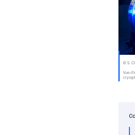
© S. 
Vue d'
cryogé
Co