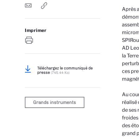
Après a
démonté
assembl
Imprimer
micromé
SPIRou 
AD Leon
la Terr
perturb
Téléchargez le communiqué de
ces pre
presse
(745.44 Ko)
magnéti
Au cour
réalisé
Grands instruments
de ses 
froides
des éto
grand p