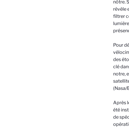
nôtre. 
révèle 
filtrer
lumière
présenc
Pour dé
vélocim
des éto
clé dan
notre, 
satelli
(Nasa/E
Après l
été ins
de spéc
opérati