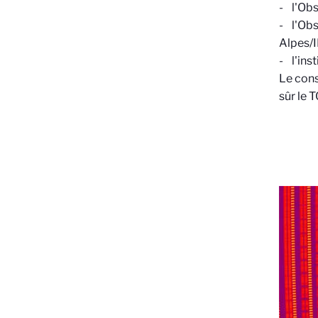
- l'Ob
- l'Obs
Alpes/
- l'ins
Le cons
sûr le 