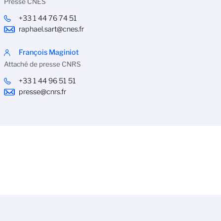
Presse CNES
+33 1 44 76 74 51
raphael.sart@cnes.fr
François Maginiot
Attaché de presse CNRS
+33 1 44 96 51 51
presse@cnrs.fr