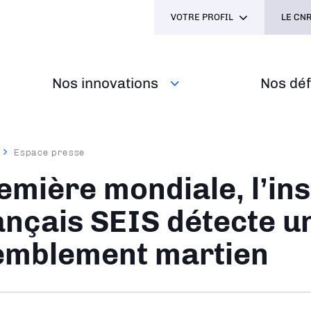
VOTRE PROFIL
LE CNR
Nos innovations
Nos défi
Espace presse
ane
emière mondiale, l’in
ançais SEIS détecte u
emblement martien