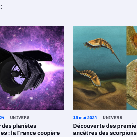
:
24
UNIVERS
15 mai 2024
UNIVERS
 des planètes
Découverte des premie
nes : la France coopère
ancêtres des scorpions