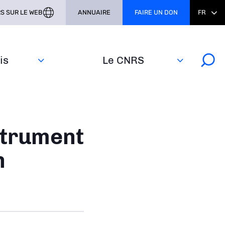
S SUR LE WEB
ANNUAIRE
FAIRE UN DON
FR
s‎
Le CNRS
strument
n