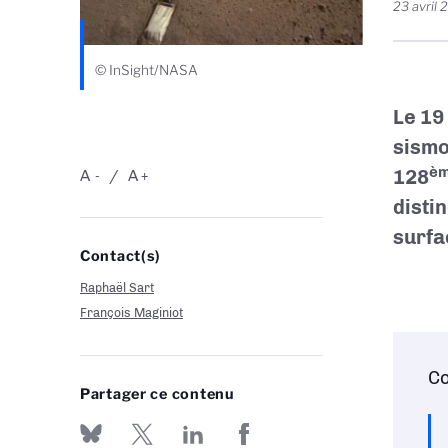
23 avril 
© InSight/NASA
Le 19
sismo
è
128
A
A
-
+
disti
surfa
Contact(s)
Raphaël Sart
François Maginiot
Co
Partager ce contenu