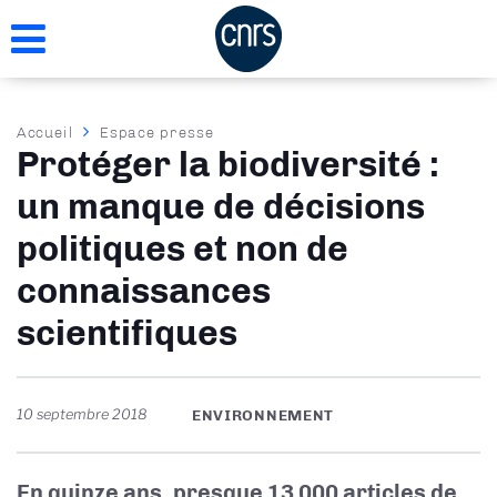
Aller
au
contenu
principal
Fil
Accueil
Espace presse
Protéger la biodiversité :
d'Ariane
un manque de décisions
politiques et non de
connaissances
scientifiques
10 septembre 2018
ENVIRONNEMENT
En quinze ans, presque 13 000 articles de