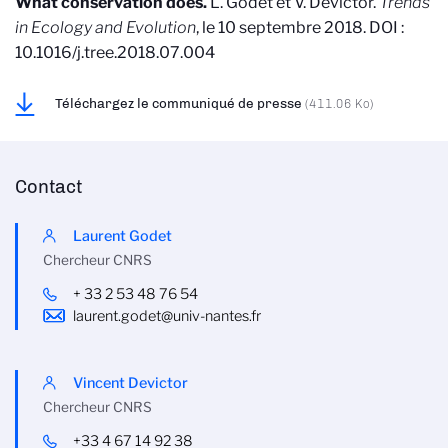
What conservation does.
L. Godet et V. Devictor.
Trends
in Ecology and Evolution
, le 10 septembre 2018. DOI :
10.1016/j.tree.2018.07.004
Téléchargez le communiqué de presse
(411.06 Ko)
Contact
Laurent Godet
Chercheur CNRS
+ 33 2 53 48 76 54
laurent.godet@univ-nantes.fr
Vincent Devictor
Chercheur CNRS
+33 4 67 14 92 38