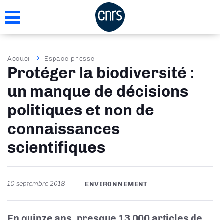
Aller
au
contenu
principal
Fil
Accueil
Espace presse
Protéger la biodiversité :
d'Ariane
un manque de décisions
politiques et non de
connaissances
scientifiques
10 septembre 2018
ENVIRONNEMENT
En quinze ans, presque 13 000 articles de