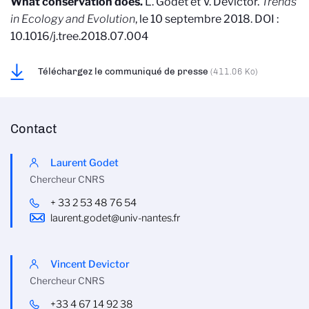
What conservation does.
L. Godet et V. Devictor.
Trends
in Ecology and Evolution
, le 10 septembre 2018. DOI :
10.1016/j.tree.2018.07.004
Téléchargez le communiqué de presse
(411.06 Ko)
Contact
Laurent Godet
Chercheur CNRS
+ 33 2 53 48 76 54
laurent.godet@univ-nantes.fr
Vincent Devictor
Chercheur CNRS
+33 4 67 14 92 38