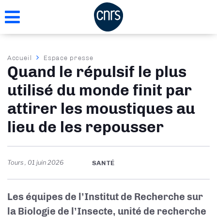
Aller
au
contenu
principal
Fil
Accueil
Espace presse
Quand le répulsif le plus
d'Ariane
utilisé du monde finit par
attirer les moustiques au
lieu de les repousser
Tours
,
01 juin 2026
SANTÉ
Les équipes de l’Institut de Recherche sur
la Biologie de l’Insecte, unité de recherche