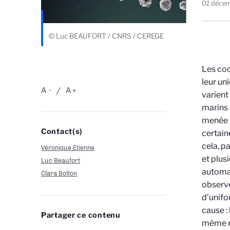
01 déce
© Luc BEAUFORT / CNRS / CEREGE
Les coc
leur un
A
A
-
+
varient
marins 
menée p
Contact(s)
certain
cela, p
Véronique Etienne
et plus
Luc Beaufort
automat
Clara Bolton
observe
d
’
unifo
cause :
Partager ce contenu
même ry