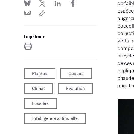
de faib
esp
è
ce
augment
coccoli
collect
Imprimer
globale
composé
le cycl
de ces 
expliqu
Plantes
Océans
chaudes
aurait 
Climat
Evolution
Fossiles
Intelligence artificielle