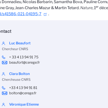
 Donnadieu, Nicolas Barbarin, Samantha Bova, Pauline Cornua
er
e Gray, Jean-Charles Mazur & Martin Tetard.
Nature
, 1
dé
ce
8/s41586-021-04195-7
.
ntact
Luc Beaufort
Chercheur CNRS
+ 33 4 13 94 91 75
beaufort@cerege.fr
Clara Bolton
Chercheuse CNRS
+33 4 13 94 91 81
bolton@cerege.fr
Véronique Etienne