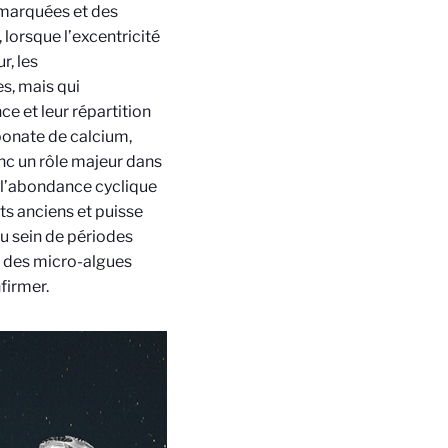
u marquées
et des
 lorsque l
’
excentricit
é
r, les
es, mais qui
e et leur répartition
rbonate de calcium,
nc un rôle majeur dans
l
’
abondance cyclique
ts anciens et puisse
u sein de p
ériodes
e des micro-algues
firmer.