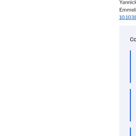
Yannick
Emmelin
10.103
Co