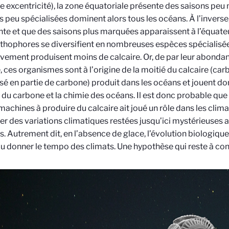
le excentricité
), la zone
é
quatoriale présente des saisons pe
s peu spécialisées
domine
nt alors tous les océ
ans.
À l
’
inverse,
e et que des saisons plus marquées apparaissent à l’équateu
thophores se diversifient en nombreuses esp
è
ces spécialisé
ivement produisent moins de calcaire. Or, de par leur abondanc
, ces organismes sont à l
’
origine de la moitié du calcaire (ca
 en partie de carbone) produit dans les océans et jouent do
e du carbone et la chimie des océ
ans.
Il est donc probable que 
machines à produire du calcaire ait joué un rôle dans les clima
er des variations climatiques restées jusqu
’
ici mystérieuses
a
. Autrement dit, en l
’
absence de glace, l’évolution biologiqu
pu donner le tempo des climats. Une hypoth
è
se qui reste à con