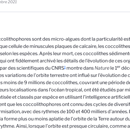
mbre 2021
colithophores sont des micro-algues dont la particularité es
ique cellule de minuscules plaques de calcaire, les coccolithe
 selon les esp
è
ces. Apr
è
s leur mort, ces coccolithes sédiment
qui ont fidèlement
archiv
é les détails de l’évolution de ces 
er
1
ar des scientifiques du CNRS
montre dans
Nature
le 1
déc
es variations de l
’
orbite terrestre ont influé sur l’évolution de
as moins de 9 millions de coccolithes, couvrant une période de
ieurs localisations dans l’océan tropical, ont été étudiés par 
isée et classés par esp
è
ce en utilisant l
’
intelligence artificiel
nt que les coccolithophores ont connu des cycles de diversif
rmisation, avec des rythmes de 100 et 400 milliers d
’
années. I
 la forme plus ou moins aplatie de l
’
orbite de la Terre autour du
thme. Ainsi, lorsque l
’
orbite est presque circulaire, comme 