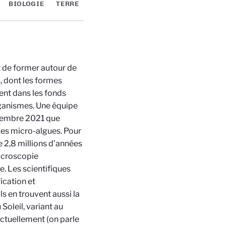
BIOLOGIE
TERRE
t de former autour de
s, dont les formes
ent dans les fonds
organismes. Une équipe
embre 2021 que
 ces micro-algues. Pour
 2,8 millions d
’
années
microscopie
le. Les scientifiques
ication et
ls en trouvent aussi la
 Soleil, variant au
actuellement (on parle