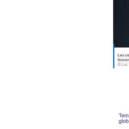
Les co
l’excen
© Luc