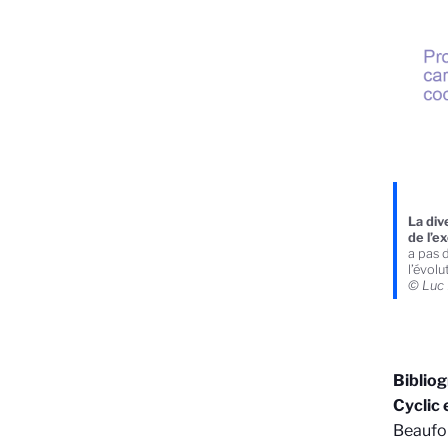
La div
de l’e
a pas d
l’évolu
© Luc
Biblio
Cyclic 
Beaufo