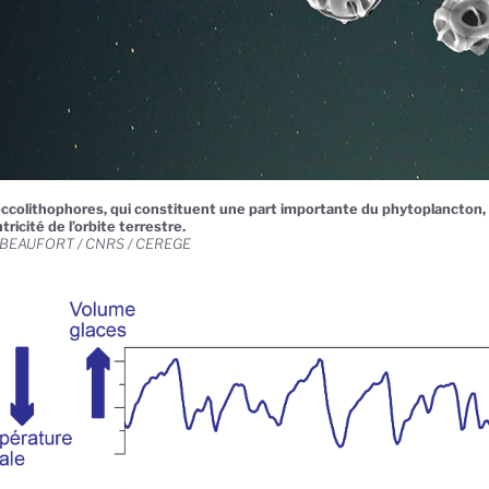
ccolithophores, qui constituent une part importante du phytoplancton,
tricité de l’orbite terrestre.
 BEAUFORT / CNRS / CEREGE