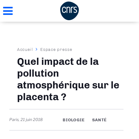
Aller
au
contenu
principal
Fil
Accueil
Espace presse
d'Ariane
Quel impact de la
pollution
atmosphérique sur le
placenta ?
Paris
,
21 juin 2018
BIOLOGIE
SANTÉ