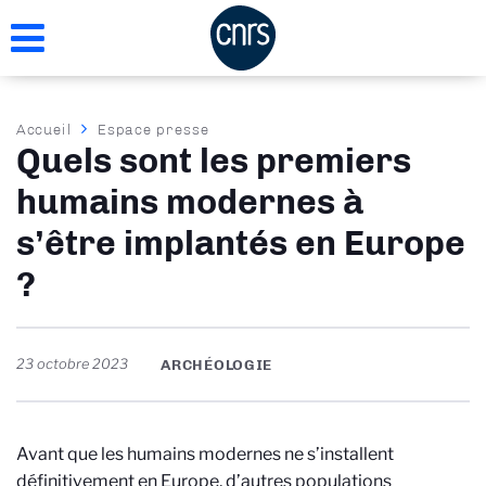
Aller
au
contenu
principal
Fil
Accueil
Espace presse
Quels sont les premiers
d'Ariane
humains modernes à
s’être implantés en Europe
?
23 octobre 2023
ARCHÉOLOGIE
Avant que les humains modernes ne s’installent
définitivement en Europe, d’autres populations