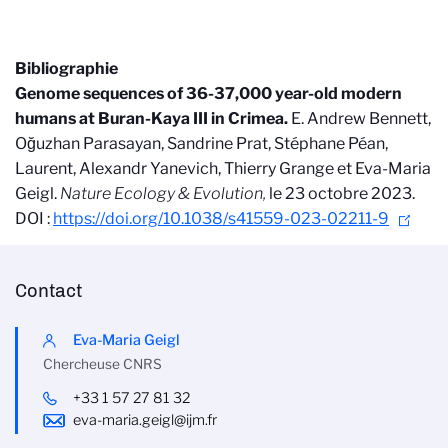
Bibliographie
Genome sequences of 36-37,000 year-old modern
humans at Buran-Kaya III in Crimea.
E. Andrew Bennett,
Oğuzhan Parasayan, Sandrine Prat, Stéphane Péan,
Laurent, Alexandr Yanevich, Thierry Grange et Eva-Maria
Geigl.
Nature Ecology & Evolution,
le 23 octobre 2023.
DOI :
https://doi.org/10.1038/s41559-023-02211-9
Contact
Eva-Maria Geigl
Chercheuse CNRS
+33 1 57 27 81 32
eva-maria.geigl@ijm.fr