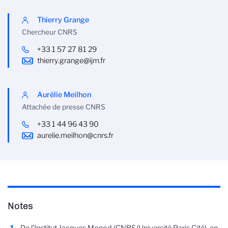
Thierry Grange
Chercheur CNRS
+33 1 57 27 81 29
thierry.grange@ijm.fr
Aurélie Meilhon
Attachée de presse CNRS
+33 1 44 96 43 90
aurelie.meilhon@cnrs.fr
Notes