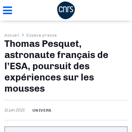
Aller
au
contenu
principal
Fil
Accueil
Espace presse
Thomas Pesquet,
d'Ariane
astronaute français de
l’ESA, poursuit des
expériences sur les
mousses
11 juin 2021
UNIVERS