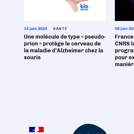
14 juin 2024
SANTÉ
06 juin 2
Une molécule de type « pseudo-
France 
prion » protège le cerveau de
CNRS l
la maladie d’Alzheimer chez la
progra
souris
pour ex
manièr