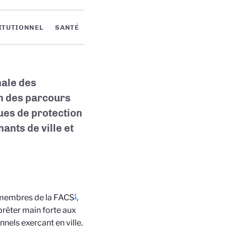
ITUTIONNEL
SANTÉ
nale des
on des parcours
ues de protection
ants de ville et
1
s membres de la FACS
,
 prêter main forte aux
nels exerçant en ville,