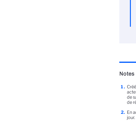
Notes
Créé
acte
de s
de r
En a
jour.