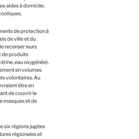
es aides à domicile,
cooliques.
ements de protection à
s de ville et du
de recenser leurs
t de produits
cérine, eau oxygénée).
nnement en volumes
ls volontaires. Au
evraient être en
ant de couvrir le
 de masques et de
s six régions jugées
ctures régionales et