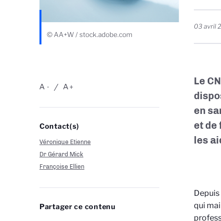
03 avril
© AA+W / stock.adobe.com
Le CN
A
A
-
+
dispo
en sa
et de
Contact(s)
les a
Véronique Etienne
Dr Gérard Mick
Françoise Ellien
Depuis 
qui mai
Partager ce contenu
profess