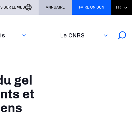
S SUR LE WEB
ANNUAIRE
FAIRE UN DON
FR
s‎
Le CNRS
du gel
nts et
iens