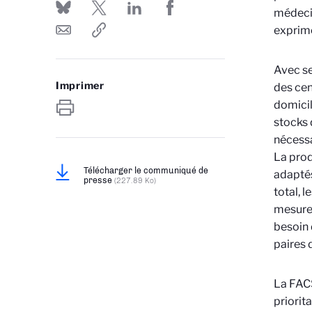
médecin
exprime
Avec se
Imprimer
des cen
domicil
stocks 
nécessa
La prod
Télécharger le communiqué de
adaptés
presse
(227.89 Ko)
total, 
mesure 
besoin 
paires 
La FACS
priorit