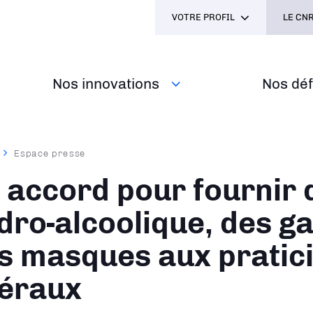
VOTRE PROFIL
LE CNR
Nos innovations
Nos défi
Espace presse
ane
 accord pour fournir 
dro-alcoolique, des ga
s masques aux pratic
béraux