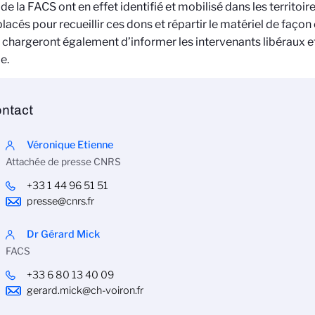
de la FACS ont en effet identifié et mobilisé dans les territoire
lacés pour recueillir ces dons et répartir le matériel de façon 
e chargeront également d’informer les intervenants libéraux et
e.
ntact
Véronique Etienne
Attachée de presse CNRS
+33 1 44 96 51 51
presse@cnrs.fr
Dr Gérard Mick
FACS
+33 6 80 13 40 09
gerard.mick@ch-voiron.fr