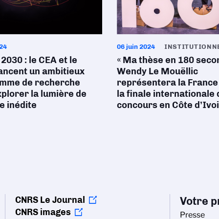
024
06 juin 2024
INSTITUTIONN
2030 : le CEA et le
« Ma thèse en 180 secon
ancent un ambitieux
Wendy Le Mouëllic
mme de recherche
représentera la France 
plorer la lumière de
la finale internationale
e inédite
concours en Côte d’Ivo
CNRS Le Journal
Votre pr
CNRS images
Presse