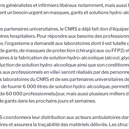
s généralistes et infirmiers libéraux notamment, mais aussi l
nt un besoin urgent en masques, gants et solutions hydro-al
s partenaires universitaires, le CNRS a déjà fait don d’équip
tres hospitaliers. Pour répondre aux besoins des professionnel
e, l’organisme a demandé aux laboratoires dont il est tutelle 
de gants, de masques de protection (chirurgicaux ou FFP2) e
ires à la fabrication de solution hydro-alcoolique (alcool, gly
uction de solution hydro-alcoolique ainsi que son conditio
2
 aux professionnels en ville
seront réalisés par des personne
les laboratoires du CNRS et de ses partenaires universitaires d
de fournir 6 000 litres de solution hydro-alcoolique, permett
de 60 000 professionnels/jour, mais aussi plusieurs milliers
de gants dans les prochains jours et semaines.
 coordonnera leur distribution aux acteurs ambulatoires dan
aires et assurera la traçabilité des matériels délivrés. Les stru