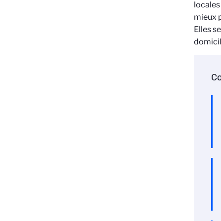
locales 
mieux p
Elles s
domicil
Co