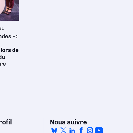
EL
des » :
lors de
 du
ire
ofil
Nous suivre