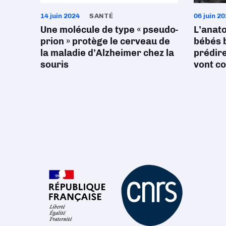
14 juin 2024
SANTÉ
06 juin 2
Une molécule de type « pseudo-
L’anat
prion » protège le cerveau de
bébés 
la maladie d’Alzheimer chez la
prédire
souris
vont c