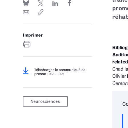
prome
réhab
Imprimer
Biblio
Auditor
related
Chadlia
Télécharger le communiqué de
presse
(342.55 Ko)
Olivier
Cerebra
Neurosciences
Co