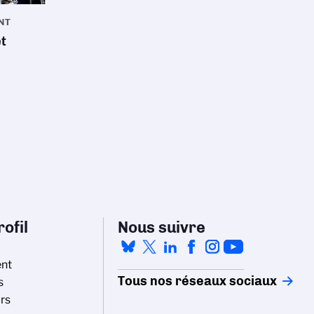
NT
et
ofil
Nous suivre
nt
Tous nos réseaux sociaux
s
rs