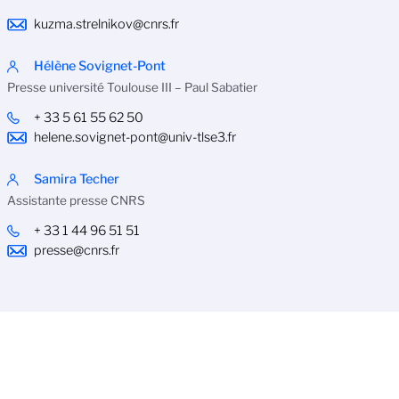
kuzma.strelnikov@cnrs.fr
Hélène Sovignet-Pont
Presse université Toulouse III – Paul Sabatier
+ 33 5 61 55 62 50
helene.sovignet-pont@univ-tlse3.fr
Samira Techer
Assistante presse CNRS
+ 33 1 44 96 51 51
presse@cnrs.fr