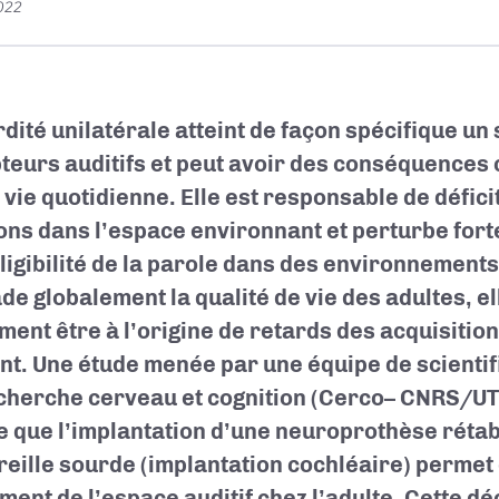
2022
rdité unilatérale atteint de façon spécifique un 
teurs auditifs et peut avoir des conséquences
 vie quotidienne. Elle est responsable de défici
ons dans l’espace environnant et perturbe for
lligibilité de la parole dans des environnements
de globalement la qualité de vie des adultes, el
ment être à l’origine de retards des acquisitio
ant. Une étude menée par une équipe de scienti
cherche cerveau et cognition (Cerco– CNRS/UT
e que l’implantation d’une neuroprothèse rétabl
oreille sourde (implantation cochléaire) permet
ement de l’espace auditif chez l’adulte. Cette d