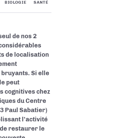
BIOLOGIE
SANTÉ
seul de nos 2
 considérables
ts de localisation
tement
 bruyants. Si elle
le peut
ns cognitives chez
fiques du Centre
3 Paul Sabatier)
issant l’activité
 de restaurer le
écouverte