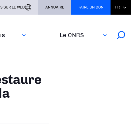
S SUR LE WEB
ANNUAIRE
FAIRE UN DON
FR
s‎
Le CNRS
estaure
la