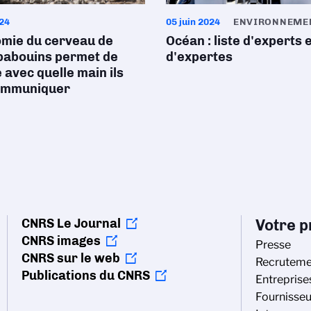
024
05 juin 2024
ENVIRONNEME
omie du cerveau de
Océan : liste d'experts 
babouins permet de
d'expertes
 avec quelle main ils
ommuniquer
CNRS Le Journal
Votre pr
CNRS images
Presse
CNRS sur le web
Recruteme
Publications du CNRS
Entreprise
Fournisseu