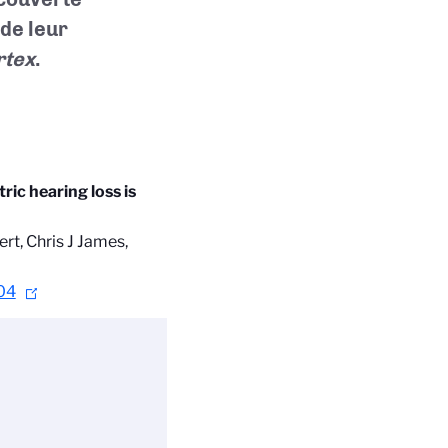
de leur
rtex
.
ric hearing loss is
rt, Chris J James,
204