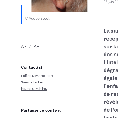
23 juin 
© Adobe Stock
La su
récep
sur la
A
A
-
+
des s
l’inte
Contact(s)
dégra
Hélène Sovignet-Pont
égale
Samira Techer
l’enf
kuzma Strelnikov
de re
révèl
de l’
Partager ce contenu
trait