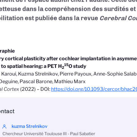
tteuse dans la compréhension des surdités et 
ilitation est publiée dans la revue
Cerebral Co
graphie
y cortical plasticity after cochlear implantation in asymmet
15
 to spatial hearing: a PET H
O study
2
 Karoui, Kuzma Strelnikov, Pierre Payoux, Anne-Sophie Salabe
 Deguine, Pascal Barone, Mathieu Marx
l Cortex
(2022) – DOI:
https://doi.org/10.1093/cercor/bhac
ntact
kuzma Strelnikov
Chercheur Université Toulouse III - Paul Sabatier