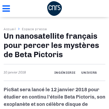
Aller
au
contenu
principal
Fil
Accueil
Espace presse
Un nanosatellite français
d'Ariane
pour percer les mystères
de Beta Pictoris
10 janvier 2018
INGÉNIERIE
UNIVERS
PicSat sera lancé le 12 janvier 2018 pour
étudier en continu l'étoile Beta Pictoris, son
exoplanète et son célèbre disque de