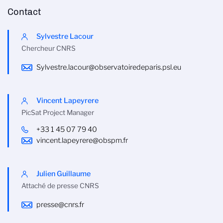
Contact
Sylvestre Lacour
Chercheur CNRS
Sylvestre.lacour@observatoiredeparis.psl.eu
Vincent Lapeyrere
PicSat Project Manager
+33 1 45 07 79 40
vincent.lapeyrere@obspm.fr
Julien Guillaume
Attaché de presse CNRS
presse@cnrs.fr