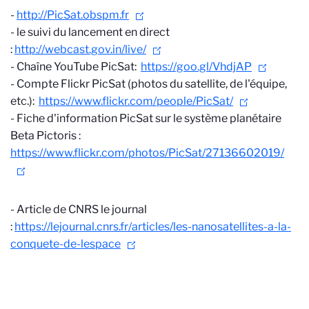
-
http://PicSat.obspm.fr
- le suivi du lancement en direct
:
http://webcast.gov.in/live/
- Chaîne YouTube PicSat:
https://goo.gl/VhdjAP
- Compte Flickr PicSat (photos du satellite, de l'équipe,
etc.):
https://www.flickr.com/people/PicSat/
- Fiche d'information PicSat sur le système planétaire
Beta Pictoris :
https://www.flickr.com/photos/PicSat/27136602019/
- Article de CNRS le journal
:
https://lejournal.cnrs.fr/articles/les-nanosatellites-a-la-
conquete-de-lespace