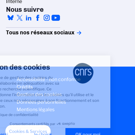
Interne
Nous suivre
Tous nos réseaux sociaux
Gestion des cookies
La politique de gestion des cookies du
Accessibilité - non conforme
CNRS est élaborée en adéquation avec sa
Crédits
mission de recherche scientifique. Ce
Gestion des cookies
site vous donne l’information sur les cookies qu’il utilise et le
contrôle de ceux non nécessaires à son fonctionnement et son
Données personnelles
amélioration.
Mentions légales
Lire la politique de confidentialité
Consentements certifiés par
Cookies & Services
Non merci
Je choisis
OK pour moi