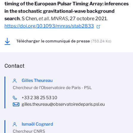
timing of the European Pulsar Timing Array: inferences
in the stochastic gravitational-wave background
search
. S Chen,
et all
.
MNRAS
, 27 octobre 2021.
https://doi.org/10.1093/mnras/stab2833
Télécharger le communiqué de presse
(750.24 Ko)
Contact
Gilles Theureau
Chercheur de l'Observatoire de Paris - PSL
+33 2 38 25 53 10
gilles.theureau@observatoiredeparis.psl.eu
Ismaël Cognard
Chercheur CNRS