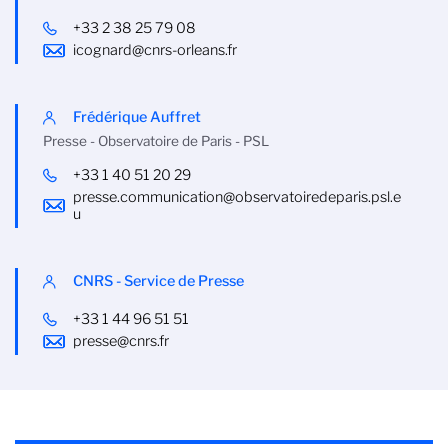
+33 2 38 25 79 08
icognard@cnrs-orleans.fr
Frédérique Auffret
Presse - Observatoire de Paris - PSL
+33 1 40 51 20 29
presse.communication@observatoiredeparis.psl.e
u
CNRS - Service de Presse
+33 1 44 96 51 51
presse@cnrs.fr