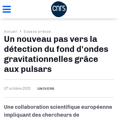
Aller
au
contenu
principal
Fil
Accueil
Espace presse
Un nouveau pas vers la
d'Ariane
détection du fond d'ondes
gravitationnelles grâce
aux pulsars
27 octobre 2021
UNIVERS
Une collaboration scientifique européenne
impliquant des chercheurs de