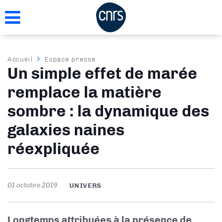
Aller
au
contenu
principal
Fil
Accueil
Espace presse
Un simple effet de marée
d'Ariane
remplace la matière
sombre : la dynamique des
galaxies naines
réexpliquée
01 octobre 2019
UNIVERS
Longtemps attribuées à la présence de