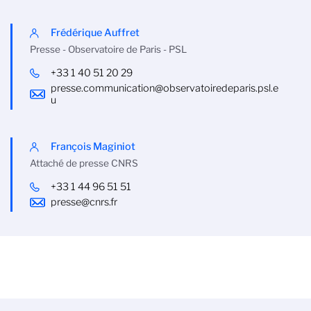
Frédérique Auffret
Presse - Observatoire de Paris - PSL
+33 1 40 51 20 29
presse.communication@observatoiredeparis.psl.e
u
François Maginiot
Attaché de presse CNRS
+33 1 44 96 51 51
presse@cnrs.fr