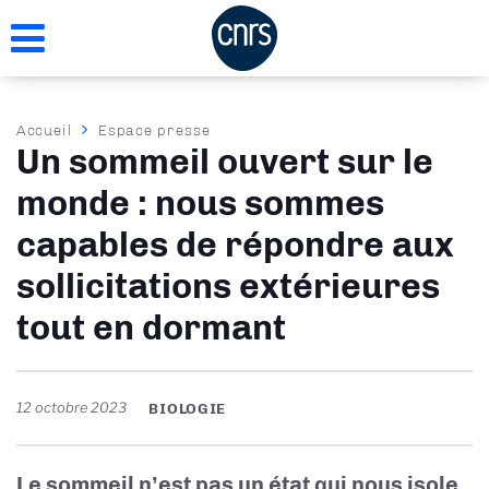
Aller
au
contenu
principal
Fil
Accueil
Espace presse
Un sommeil ouvert sur le
d'Ariane
monde : nous sommes
capables de répondre aux
sollicitations extérieures
tout en dormant
12 octobre 2023
BIOLOGIE
Le sommeil n’est pas un état qui nous isole