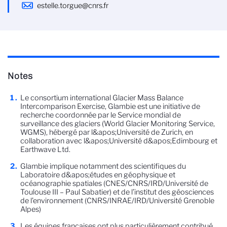
estelle.torgue@cnrs.fr
Notes
Le consortium international Glacier Mass Balance
Intercomparison Exercise, Glambie est une initiative de
recherche coordonnée par le Service mondial de
surveillance des glaciers (World Glacier Monitoring Service,
WGMS), hébergé par l&apos;Université de Zurich, en
collaboration avec l&apos;Université d&apos;Edimbourg et
Earthwave Ltd.
Glambie implique notamment des scientifiques du
Laboratoire d&apos;études en géophysique et
océanographie spatiales (CNES/CNRS/IRD/Université de
Toulouse III – Paul Sabatier) et de l’institut des géosciences
de l’environnement (CNRS/INRAE/IRD/Université Grenoble
Alpes)
Les équipes françaises ont plus particulièrement contribué