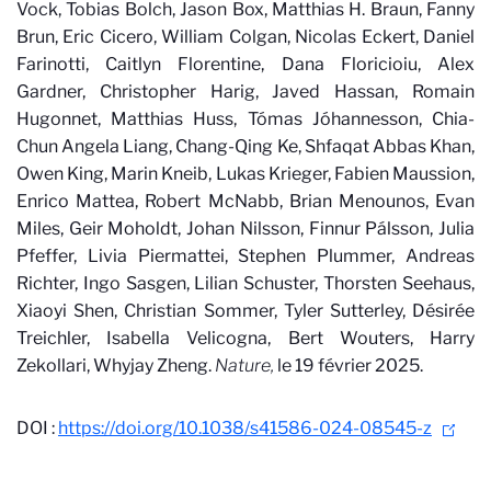
Vock, Tobias Bolch, Jason Box, Matthias H. Braun, Fanny
Brun, Eric Cicero, William Colgan, Nicolas Eckert, Daniel
Farinotti, Caitlyn Florentine, Dana Floricioiu, Alex
Gardner, Christopher Harig, Javed Hassan, Romain
Hugonnet, Matthias Huss, Tómas Jóhannesson, Chia-
Chun Angela Liang, Chang-Qing Ke, Shfaqat Abbas Khan,
Owen King, Marin Kneib, Lukas Krieger, Fabien Maussion,
Enrico Mattea, Robert McNabb, Brian Menounos, Evan
Miles, Geir Moholdt, Johan Nilsson, Finnur Pálsson, Julia
Pfeffer, Livia Piermattei, Stephen Plummer, Andreas
Richter, Ingo Sasgen, Lilian Schuster, Thorsten Seehaus,
Xiaoyi Shen, Christian Sommer, Tyler Sutterley, Désirée
Treichler, Isabella Velicogna, Bert Wouters, Harry
Zekollari, Whyjay Zheng.
Nature,
le 19 février 2025.
DOI :
https://doi.org/10.1038/s41586-024-08545-z