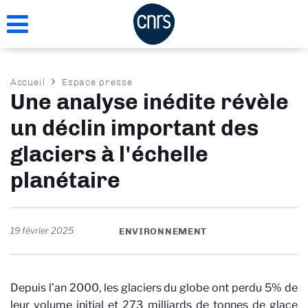
Aller
au
contenu
principal
Fil
Accueil
Espace presse
Une analyse inédite révèle
d'Ariane
un déclin important des
glaciers à l'échelle
planétaire
19 février 2025
ENVIRONNEMENT
Depuis l’an 2000, les glaciers du globe ont perdu 5% de
leur volume initial et 273 milliards de tonnes de glace