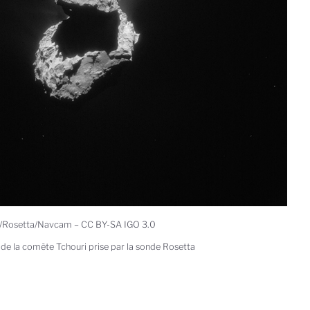
/Rosetta/Navcam – CC BY-SA IGO 3.0
de la comète Tchouri prise par la sonde Rosetta