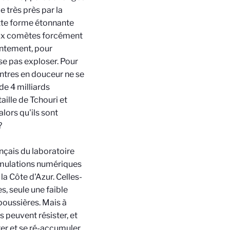
 très près par la
tte forme étonnante
Deux comètes forcément
entement, pour
se pas exploser. Pour
ontres en douceur ne se
de 4 milliards
ille de Tchouri et
alors qu'ils sont
?
çais du laboratoire
simulations numériques
a Côte d'Azur. Celles-
s, seule une faible
 poussières. Mais à
 peuvent résister, et
rer et se ré-accumuler