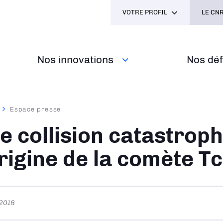
VOTRE PROFIL
LE CNR
Nos innovations
Nos défi
Espace presse
ane
e collision catastroph
origine de la comète T
 2018