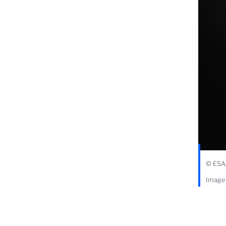
© ESA
Image 