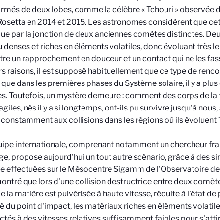
ormés de deux lobes, comme la célèbre « Tchouri » observée de
osetta en 2014 et 2015. Les astronomes considèrent que ce
que par la jonction de deux anciennes comètes distinctes. 
u denses et riches en éléments volatiles, donc évoluant très l
re un rapprochement en douceur et un contact qui ne les fas
rs raisons, il est supposé habituellement que ce type de renc
 que dans les premières phases du Système solaire, il y a plus 
s. Toutefois, un mystère demeure : comment des corps de la ta
agiles, nés il y a si longtemps, ont-ils pu survivre jusqu'à nous, 
constamment aux collisions dans les régions où ils évoluent 
ipe internationale, comprenant notamment un chercheur fran
e, propose aujourd'hui un tout autre scénario, grâce à des 
ie effectuées sur le Mésocentre Sigamm de l'Observatoire de l
montré que lors d'une collision destructrice entre deux comète
de la matière est pulvérisée à haute vitesse, réduite à l'état de
é du point d'impact, les matériaux riches en éléments volatiles
ectés à des vitesses relatives suffisamment faibles pour s'atti