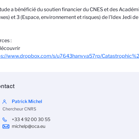
tude a bénéficié du soutien financier du CNES et des Académ
es) et 3 (Espace, environnement et risques) de l'Idex Jedi de 
rces :
découvrir
ps://www.dropbox.com/s/u7643hanvva57rp/Catastrophic%2
ntact
Patrick Michel
Chercheur CNRS
+33 4 92 00 30 55
michelp@oca.eu