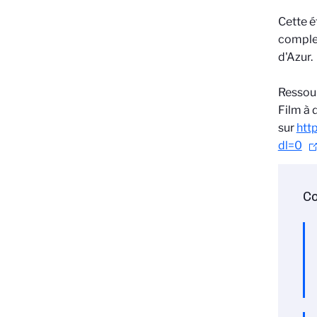
Cette é
complex
d'Azur.
Ressou
Film à 
sur
htt
dl=0
Co