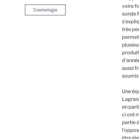
voire f
Cosmologie
sonde R
s'expli
très pe
permett
plusieu
produit
d'année
aussi fr
soumis 
Une équ
Lagrang
en part
ci ont 
partie 
l'oppos
être éj