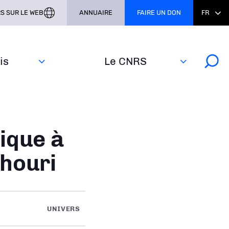
S SUR LE WEB
ANNUAIRE
FAIRE UN DON
FR
s‎
Le CNRS
ique à
chouri
UNIVERS