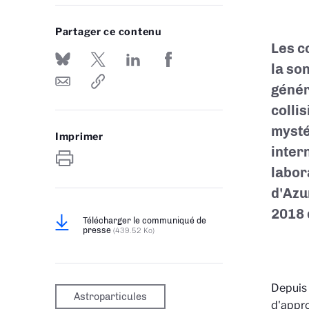
Partager ce contenu
Les c
la so
génér
colli
mysté
Imprimer
inter
labor
d'Azu
2018
Télécharger le communiqué de
presse
(439.52 Ko)
Depuis 
Astroparticules
d'appro