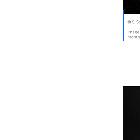
© S. S
Image 
montra