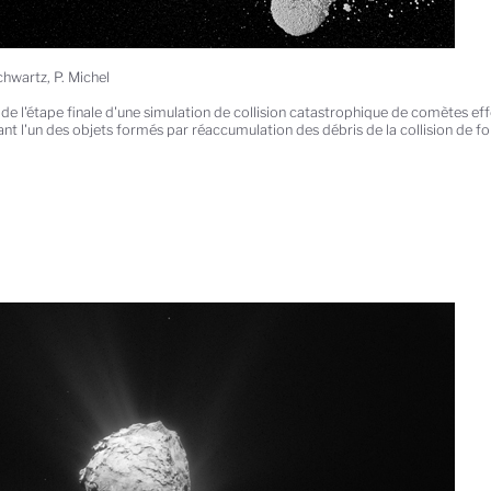
chwartz, P. Michel
de l'étape finale d'une simulation de collision catastrophique de comètes eff
nt l'un des objets formés par réaccumulation des débris de la collision de fo