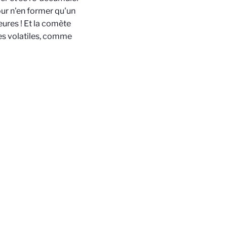
our n'en former qu'un
eures ! Et la comète
ces volatiles, comme