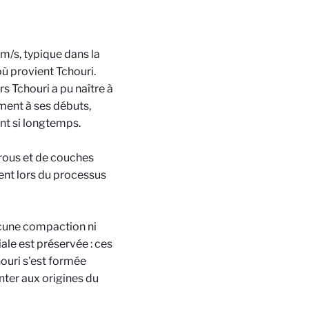
m/s, typique dans la
où provient Tchouri.
s Tchouri a pu naître à
ment à ses débuts,
nt si longtemps.
rous et de couches
ment lors du processus
aucune compaction ni
ale est préservée : ces
ouri s'est formée
ter aux origines du