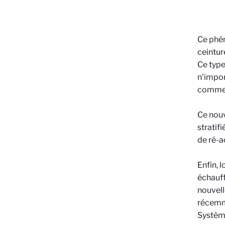
Ce phén
ceintur
Ce type
n'impor
comme c
Ce nouv
stratif
de ré-a
Enfin, 
échauff
nouvell
récemme
Système