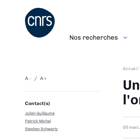
Aller
au
contenu
principal
Nos recherches
Navigation
principale
Fil
Accueil
d'Ari
A
A
-
+
Un
l'
Contact(s)
Julien Guillaume
Patrick Michel
05 mars
Stephen Schwartz