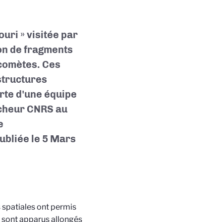
ri » visitée par
ion de fragments
 comètes. Ces
structures
rte d'une équipe
rcheur CNRS au
e
publiée le 5 Mars
 spatiales ont permis
x sont apparus allongés