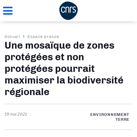
Aller
au
contenu
principal
Fil
Accueil
Espace presse
Une mosaïque de zones
d'Ariane
protégées et non
protégées pourrait
maximiser la biodiversité
régionale
19 mai 2021
ENVIRONNEMENT
TERRE