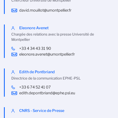
Chercheur Université de Montpellier
david.mouillot@umontpellier.fr
Eleonore Avenet
Chargée des relations avec la presse Université de
Montpellier
+33 4 34 43 31 90
eleonore.avenet@umontpellier.fr
Edith de Pontbriand
Directrice de la communication EPHE-PSL
+33 6 74 52 41 07
edith.depontbriand@ephe.psl.eu
CNRS - Service de Presse