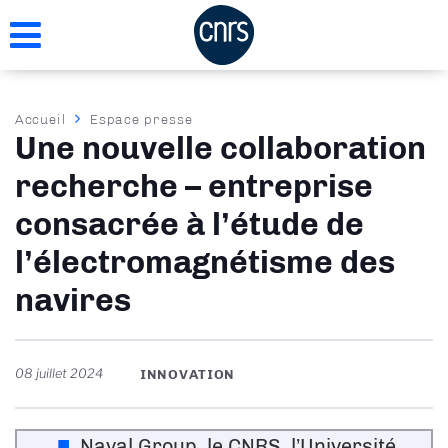
Aller
au
contenu
principal
Fil
Accueil
Espace presse
Une nouvelle collaboration
d'Ariane
recherche – entreprise
consacrée à l’étude de
l’électromagnétisme des
navires
08 juillet 2024
INNOVATION
Naval Group, le CNRS, l’Université