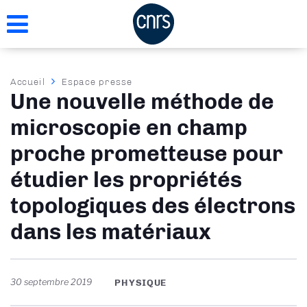
Aller
au
contenu
principal
Fil
Accueil
Espace presse
Une nouvelle méthode de
d'Ariane
microscopie en champ
proche prometteuse pour
étudier les propriétés
topologiques des électrons
dans les matériaux
30 septembre 2019
PHYSIQUE