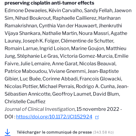
preserving cisplatin anti-tumor effects
Edmone Dewaeles, Kévin Carvalho, Sandy Fellah, Jaewon
Sim, Nihad Boukrout, Raphaelle Caillierez, Hariharan
Ramakrishnan, Cynthia Van der Hauwaert, Jhenkruthi
Vijaya Shankara, Nathalie Martin, Noura Massri, Agathe
Launay, Joseph K. Folger, Clémentine de Schutter,
Romain Larrue, Ingrid Loison, Marine Goujon, Matthieu
Jung, Stéphanie Le Gras, Victoria Gomez-Murcia, Emilie
Faivre, Julie Lemaire, Anne Garat, Nicolas Beauval,
Patrice Maboudou, Viviane Gnemmi, Jean-Baptiste
Gibier, Luc Buée, Corinne Abbadi, Francois Glowacki,
Nicolas Pottier, Michael Perrais, Rodrigo A. Cunha, Jean-
Sébastien Annicotte, Geoffroy Laumet, David Blum,
Christelle Cauffiez
Journal of Clinical Investigation
, 15 novembre 2022 -
DOI :
https://doi.org/10.1172/JCI152924
Télécharger le communiqué de presse
(343.58 Ko)