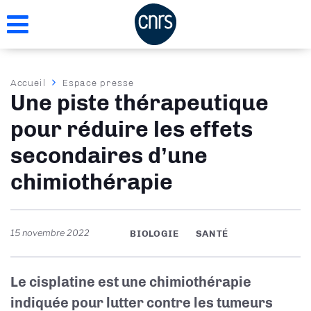
Aller
au
contenu
principal
Fil
Accueil
Espace presse
Une piste thérapeutique
d'Ariane
pour réduire les effets
secondaires d’une
chimiothérapie
15 novembre 2022
BIOLOGIE
SANTÉ
Le cisplatine est une chimiothérapie
indiquée pour lutter contre les tumeurs