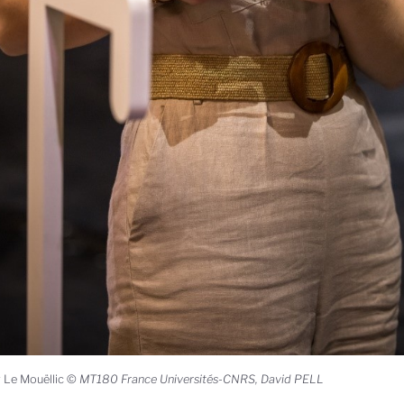
 Le Mouëllic ©
MT180 France Universités-CNRS, David PELL