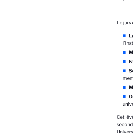
Le jury
L
l’Ins
M
F
S
memb
M
O
univ
Cet év
second
Univers