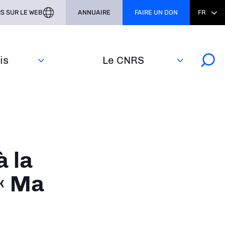
S SUR LE WEB
ANNUAIRE
FAIRE UN DON
FR
s‎
Le CNRS
à la
 « Ma