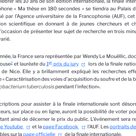
lébrer les 10 ans de son édition internationale, la finale int
hone « Ma thèse en 180 secondes » se tiendra au Palais de
é par l’Agence universitaire de la Francophonie (AUF), ce
ion scientifique en donnant à de jeunes chercheurs et 
l’occasion de présenter leur sujet de recherche en trois min
arié.
nnée, la France sera représentée par Wendy Le Mouëllic, doc
er
2
louse
et lauréate du
1
prix du jury
lors de la finale natio
 de Nice. Elle y a brillamment expliqué les recherches ef
ée « Caractérisation des voies d’acquisition du soufre et de la
bacterium tuberculosis
pendant l’infection».
criptions pour assister à la finale internationale sont déso
eurs, sur place ou en ligne, auront la possibilité de voter po
ant ainsi de décerner le prix du public. L’événement sera r
ne Youtube
et la
page Facebook
l’AUF. Les
portraits de
bles sur la
page officielle
de la finale internationale.