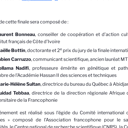
 de cette finale sera composé de :
aurent Bonneau
, conseiller de coopération et d’action cul
titut français de Côte d’Ivoire
e
aëlle Bottin
, doctorante et 2
prix du jury de la finale intern
abien Carruzzo
, communicant scientifique, ancien lauréat M
ellama Nadifi
, professeure émérite en génétique et path
re de l’Académie Hassan II des sciences et techniques
arie-Hélène Sultan
, directrice du bureau du Québec à Abidj
uidad Tebbaa
, directrice de la direction régionale Afrique
ersitaire de la Francophonie
énement est réalisé sous l’égide du Comité international
es » composé de l’Association francophone pour le sa
ités, le Centre national de recherche scientifique (CNRS), la 