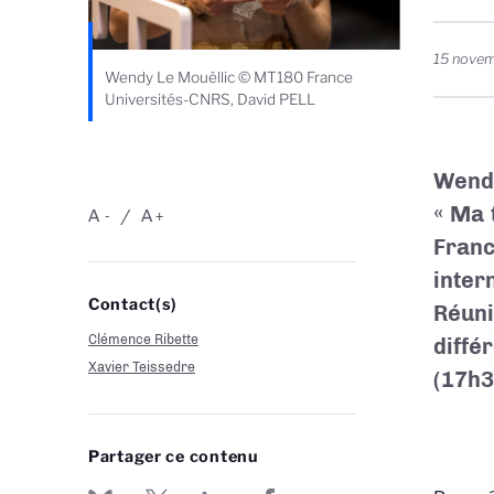
15 nove
Wendy Le Mouëllic © MT180 France
Universités-CNRS, David PELL
Wendy
« Ma 
A
A
-
+
Fran
inter
Contact(s)
Réuni
Clémence Ribette
diffé
Xavier Teissedre
(17h3
Partager ce contenu