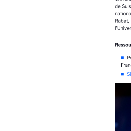
de Suis
nationa
Rabat, 
l’Unive
Ressou
Po
Fran
Si