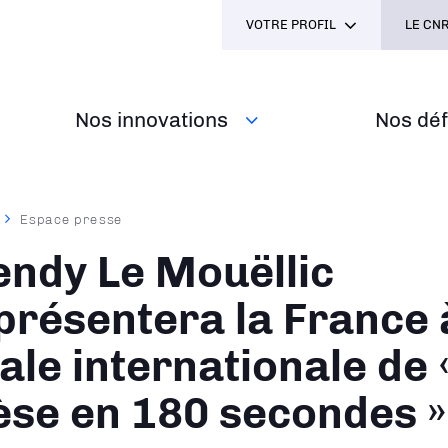
VOTRE PROFIL
LE CNR
Nos innovations
Nos défi
Espace presse
ane
ndy Le Mouëllic
présentera la France 
nale internationale de
èse en 180 secondes »