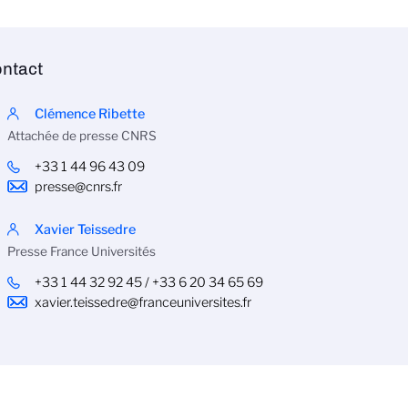
ntact
Clémence Ribette
Attachée de presse CNRS
+33 1 44 96 43 09
presse@cnrs.fr
Xavier Teissedre
Presse France Universités
+33 1 44 32 92 45 / +33 6 20 34 65 69
xavier.teissedre@franceuniversites.fr