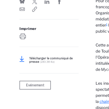
Pour cé
francop
Organis
médiat
1
entier
Imprimer
public v
Cette a
de Tou
l’Opéra
Télécharger le communiqué de
presse
(183.38 Ko)
intitul
de
Myco
Les ins
Evénement
spectat
permett
la
chaî
disponi