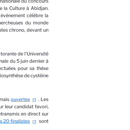
ernationale du concours
 la Culture à Abidjan.
t événement célèbre la
chercheuses du monde
utes chrono, devant un
torante de l’Université
nale du 5 juin dernier à
fectuées pour sa thèse
 biosynthèse de cystéine
rmais
ouvertes
. Les
ur leur candidat favori,
etransmis en direct sur
s 20 finalistes
sont