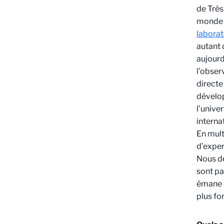
de Très
monde 
laborat
autant 
aujourd
l’obser
directe
dévelop
l’unive
interna
En mult
d’exper
Nous dé
sont pa
émane d
plus fo