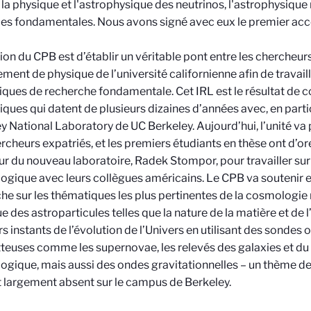
 la physique et l'astrophysique des neutrinos, l'astrophysique 
ies fondamentales.
Nous avons signé
avec eux
le premier ac
ion du CPB est d’établir un véritable pont entre les chercheurs
ment de physique de l’université californienne afin de travaill
ques de recherche fondamentale. Cet IRL est le résultat de c
fiques qui datent de plusieurs dizaines d’années avec, en parti
y National Laboratory
de UC Berkeley. Aujourd’hui, l’unité va
rcheurs expatriés, et les premiers étudiants en thèse ont d’ores
ur du nouveau laboratoire, Radek Stompor, pour travailler sur 
gique avec leurs collègues américains. Le CPB va soutenir e
he sur les thématiques les plus pertinentes de la cosmologie
e des astroparticules telles que la nature de la matière et de l
s instants de l’évolution de l’Univers en utilisant des sondes
euses comme les supernovae, les relevés des galaxies et du 
gique, mais aussi des ondes gravitationnelles – un thème de
 largement absent sur le campus de Berkeley.