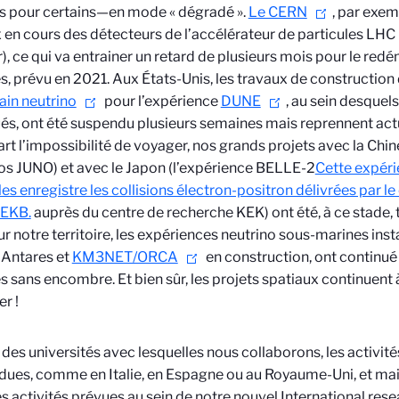
s pour certains—en mode « dégradé ».
Le CERN
, par exem
 en cours des détecteurs de l’accélérateur de particules LH
r), ce qui va entrainer un retard de plusieurs mois pour le red
, prévu en 2021. Aux États-Unis, les travaux de construction
ain neutrino
pour l’expérience
DUNE
, au sein desque
és, ont été suspendu plusieurs semaines mais reprennent act
art l’impossibilité de voyager, nos grands projets avec la Chin
os JUNO) et avec le Japon (l’expérience BELLE-2
Cette expéri
les enregistre les collisions électron-positron délivrées par le
EKB.
auprès du centre de recherche KEK) ont été, à ce stade, t
Sur notre territoire, les expériences neutrino sous-marines inst
 Antares et
KM3NET/ORCA
en construction, ont continué
 sans encombre. Et bien sûr, les projets spatiaux continuent à
er !
 des universités avec lesquelles nous collaborons, les activité
ues, comme en Italie, en Espagne ou au Royaume-Uni, et mai
es activités prévues au sein de notre nouvel International res