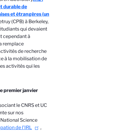
et durable de
aises et étrangères (un
etruy (CPB) à Berkeley,
 étudiants qui devaient
nt cependant à
la remplace
activités de recherche
 à la mobilisation de
s activités qui les
le premier janvier
ssociant le CNRS et UC
nte sur nos
 National Science
ipation de l’IRL
,