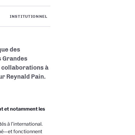
INSTITUTIONNEL
ique des
ès Grandes
 collaborations à
ur Reynald Pain.
nt et notamment les
s à l’international.
nné—et fonctionnent