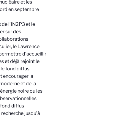
nucléaire et les
cord en septembre
 de l’IN2P3 et le
er sur des
ollaborations
culier, le Lawrence
 permettre d’accueillir
 et déjà rejoint le
le fond diffus
t encourager la
 moderne et de la
’énergie noire ou les
 observationnelles
fond diffus
 recherche jusqu’à