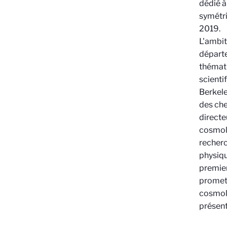
dédié à
symétr
2019
.
L'ambit
départe
thémati
scienti
Berkele
des che
directe
cosmolo
recherc
physiqu
premier
promett
cosmolo
présent