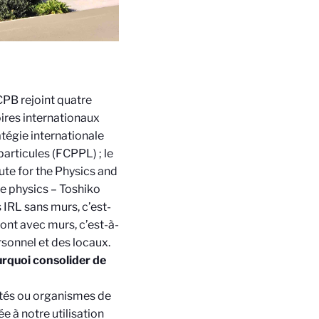
CPB rejoint quatre
ires internationaux
tégie internationale
articules (FCPPL) ; le
ute for the Physics and
le physics – Toshiko
IRL sans murs, c’est-
sont avec murs, c’est-à-
rsonnel et des locaux.
urquoi consolider de
tés ou organismes de
e à notre utilisation