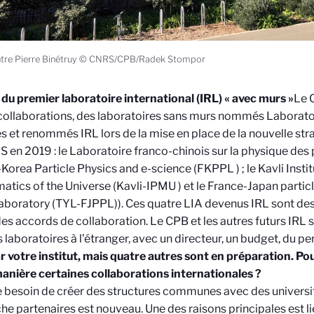
tre Pierre Binétruy © CNRS/CPB/Radek Stompor
it du premier laboratoire international (IRL) « avec murs »
Le 
collaborations, des laboratoires sans murs nommés Laborato
s et renommés IRL lors de la mise en place de la nouvelle stra
 en 2019 : le Laboratoire franco-chinois sur la physique des p
Korea Particle Physics and e-science (FKPPL ) ; le Kavli Instit
tics of the Universe (Kavli-IPMU ) et le France-Japan partic
aboratory (TYL-FJPPL)). Ces quatre LIA devenus IRL sont des 
des accords de collaboration. Le CPB et les autres futurs IRL 
s laboratoires à l’étranger, avec un directeur, un budget, du pe
r votre institut, mais quatre autres sont en préparation. Po
anière certaines collaborations internationales ?
 besoin de créer des structures communes avec des universi
he partenaires est nouveau. Une des raisons principales est lié