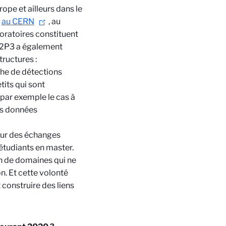
ope et ailleurs dans le
e
au CERN
, au
oratoires constituent
IN2P3 a également
ructures :
che de détections
tits qui sont
 par exemple le cas à
es données
sur des échanges
 étudiants en master.
n de domaines qui ne
n. Et cette volonté
 construire des liens