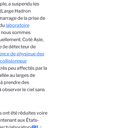
ple, a suspendu les
C (Large Hadron
émarrage de la prise de
 du
laboratoire
ls nous sommes
uellement. Coté Asie,
e (le détecteur de
ence de physique des
 collisionneur
rès peu affectés par la
allée au larges de
 à prendre des
 observer le ciel sans
s ont été réduites voire
ntenant aux États-
earch laboratory
IRL :