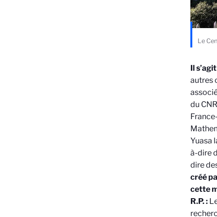
Le Cen
Il s’ag
autres 
associé
du CNRS
France-
Mathema
Yuasa l
à-dire 
dire de
créé pa
cette m
R.P. :
Le
recherc