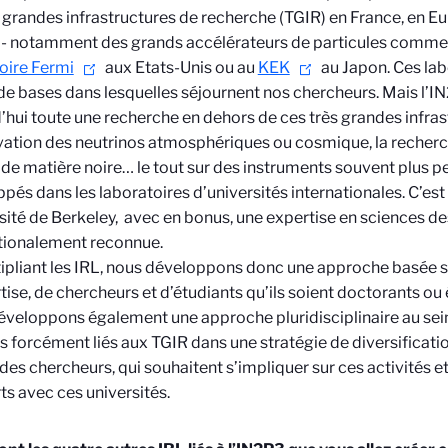
 grandes infrastructures de recherche (TGIR) en France, en Eur
- notamment des grands accélérateurs de particules comm
oire Fermi
aux Etats-Unis ou au
KEK
au Japon. Ces lab
de bases dans lesquelles séjournent nos chercheurs. Mais l’
’hui toute une recherche en dehors de ces très grandes infrast
vation des neutrinos atmosphériques ou cosmique, la recher
 de matière noire… le tout sur des instruments souvent plus pe
pés dans les laboratoires d’universités internationales. C’est
rsité de Berkeley, avec en bonus, une expertise en sciences d
tionalement reconnue.
ipliant les IRL, nous développons donc une approche basée 
tise, de chercheurs et d’étudiants qu’ils soient doctorants ou
veloppons également une approche pluridisciplinaire au sei
s forcément liés aux TGIR dans une stratégie de diversificatio
es chercheurs, qui souhaitent s’impliquer sur ces activités et
rts avec ces universités.