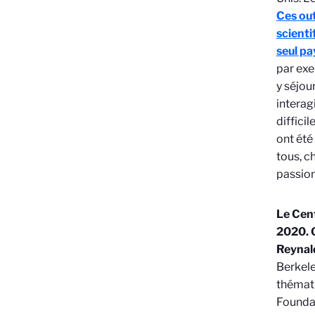
Ces out
scienti
seul pa
par exe
y séjou
interag
diffici
ont été
tous, c
passio
Le Cent
2020. Q
Reynald
Berkele
thémati
Founda