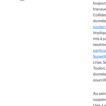
toujour
travaux
Collide
données
souterr
impliqu
mis à p
neutrin
particu
SuperK
crise. 
Toulon,
données
sourcill
Au sein
suspend
Unis. L