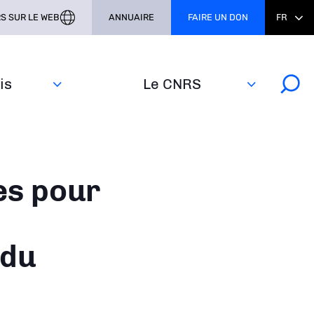
S SUR LE WEB
ANNUAIRE
FAIRE UN DON
FR
s‎
Le CNRS
es pour
 du