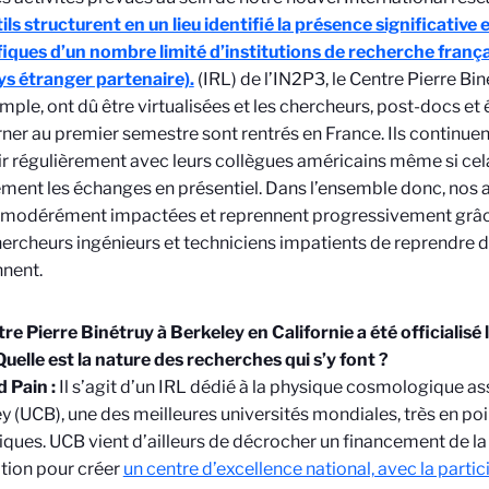
ils structurent en un lieu identifié la présence significative 
fiques d’un nombre limité d’institutions de recherche franç
ys étranger partenaire).
(IRL) de l’IN2P3, le Centre Pierre Bin
mple, ont dû être virtualisées et les chercheurs, post-docs et
rner au premier semestre sont rentrés en France. Ils continue
ir régulièrement avec leurs collègues américains même si ce
lement les échanges en présentiel. Dans l’ensemble donc, nos 
 modérément impactées et reprennent progressivement grâce
hercheurs ingénieurs et techniciens impatients de reprendre de
nnent.
re Pierre Binétruy à Berkeley en Californie a été officialisé 
uelle est la nature des recherches qui s’y font ?
 Pain :
Il s’agit d’un IRL dédié à la physique cosmologique a
y (UCB), une des meilleures universités mondiales, très en poi
ques. UCB vient d’ailleurs de décrocher un financement de la
tion pour créer
un centre d’excellence national, avec la partic