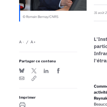
31 août 
© Romain Bernay/CNRS
L’Ins
A
A
-
+
parti
Infra
l’étr
Partager ce contenu
Comment
activit
Imprimer
Reynald
Beaucou