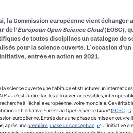
ai, la Commission européenne vient échanger 
ur de l’
European Open Science Cloud
(EOSC), qu
tifiques de toutes disciplines un catalogue de 
lisés pour la science ouverte. L’occasion d’un 
initiative, entrée en action en 2021.
e la science ouverte une habitude et structurer un internet de
AIR » – c’est-à-dire faciles à trouver, accessibles, interopérabl
 recherche à l’échelle européenne, voire mondiale. Ce véritab
bition de l’initiative
European Open Science Cloud
(
EOSC
ion européenne. Entrée dans une phase de mise en œuvre il 
s, après une
première phase de conception
, l’initiative 
 prochain programme cadre européen après Horizon Europe, 