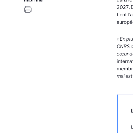
2027. D
tient l
europée
«
En plu
CNRS da
cœur de
interna
membre 
mai est
L