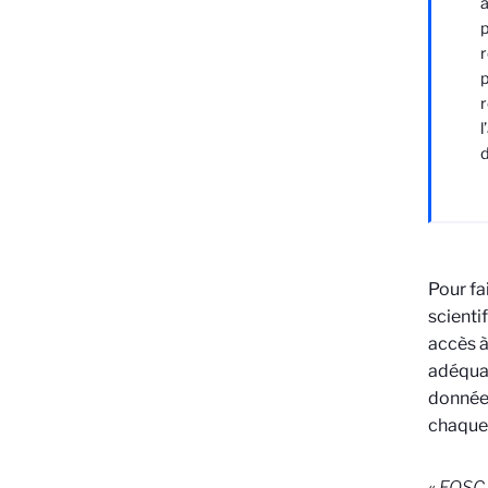
a
p
r
p
r
l
d
Pour fai
scienti
accès à
adéquats
données
chaque
«
EOSC e