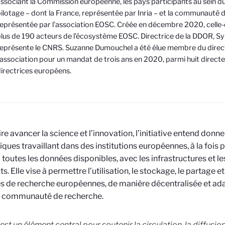
ssociant la Commission européenne, les pays participants au sein d
ilotage – dont la France, représentée par Inria – et la communauté 
eprésentée par l’association EOSC. Créée en décembre 2020, celle-
lus de 190 acteurs de l’écosystème EOSC. Directrice de la DDOR, Sy
eprésente le CNRS. Suzanne Dumouchel a été élue membre du direc
’association pour un mandat de trois ans en 2020, parmi huit directe
irectrices européens.
re avancer la science et l’innovation, l’initiative entend donne
fiques travaillant dans des institutions européennes, à la fois 
 toutes les données disponibles, avec les infrastructures et les
. Elle vise à permettre l’utilisation, le stockage, le partage et
 de recherche européennes, de manière décentralisée et ad
 communauté de recherche.
st un élément central pour soutenir la circulation, la diffusio