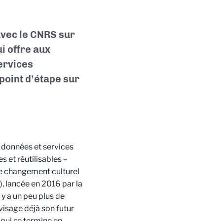
avec le CNRS sur
i offre aux
services
point d’étape sur
s données et services
es et réutilisables –
le changement culturel
), lancée en 2016 par la
y a un peu plus de
envisage déjà son futur
qui se termine en