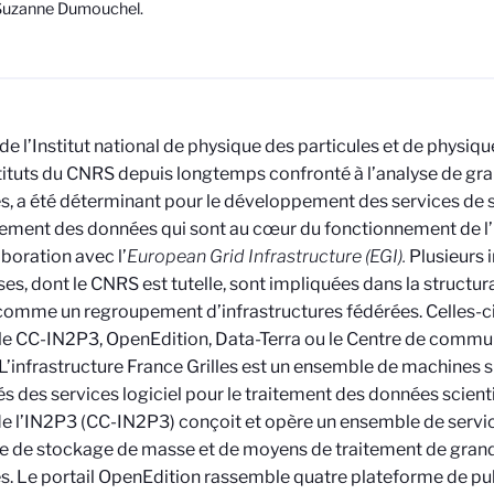
Suzanne Dumouchel.
 de l’Institut national de physique des particules et de physiqu
tituts du CNRS depuis longtemps confronté à l’analyse de g
, a été déterminant pour le développement des services de s
tement des données qui sont au cœur du fonctionnement de 
aboration avec l’
European Grid Infrastructure (EGI).
Plusieurs 
ses, dont le CNRS est tutelle, sont impliquées dans la structur
omme un regroupement d’infrastructures fédérées. Celles-c
, le CC-IN2P3, OpenEdition, Data-Terra ou le Centre de commu
L’infrastructure France Grilles est un ensemble de machines s
s des services logiciel pour le traitement des données scienti
de l’IN2P3 (CC-IN2P3) conçoit et opère un ensemble de service
e de stockage de masse et de moyens de traitement de gran
. Le portail OpenEdition rassemble quatre plateforme de pu