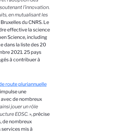
soutenant l’innovation.
its, en mutualisant les
e Bruxelles du CNRS.
Le
dre effective la science
en Science, including
e dans la liste des 20
mbre 2021. 25 pays
gés à contribuer à
 de route pluriannuelle
l impulse une
it avec de nombreux
insi jouer un rôle
tructure EOSC.
», précise
us, de nombreux
 services mis à