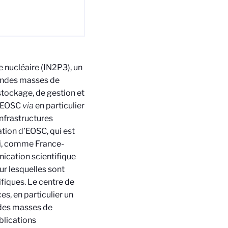
e nucléaire (IN2P3), un
randes masses de
tockage, de gestion et
l’EOSC
via
en particulier
infrastructures
ation d’EOSC, qui est
i, comme France-
nication scientifique
ur lesquelles sont
fiques. Le centre de
s, en particulier un
des masses de
blications