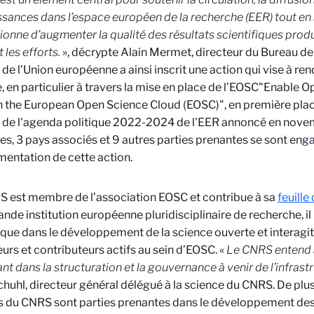
sances dans l’espace européen de la recherche (EER) tout en 
tionne d’augmenter la qualité des résultats scientifiques produ
 les efforts.
», décrypte Alain Mermet, directeur du Bureau d
 de l’Union européenne a ainsi inscrit une action qui vise à ren
, en particulier à travers la mise en place de l’EOSC
"Enable Op
h the European Open Science Cloud (EOSC)"
, en première plac
 de l'agenda politique 2022-2024 de l'EER annoncé en nove
, 3 pays associés et 9 autres parties prenantes se sont enga
mentation de cette action.
 est membre de l’association EOSC et contribue à sa
feuille
rande institution européenne pluridisciplinaire de recherche, i
ue dans le développement de la science ouverte et interag
teurs et contributeurs actifs au sein d’EOSC. «
Le CNRS entend a
nt dans la structuration et la gouvernance à venir de l’infras
chuhl, directeur général délégué à la science du CNRS. De pl
ts du CNRS sont parties prenantes dans le développement des