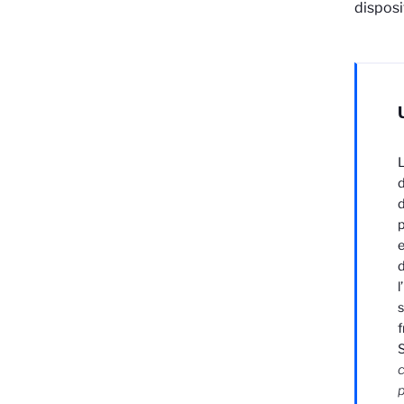
disposi
L
d
d
e
d
l
s
f
S
c
p