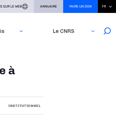
S SUR LE WEB
ANNUAIRE
FAIRE UN DON
FR
s‎
Le CNRS
e à
INSTITUTIONNEL