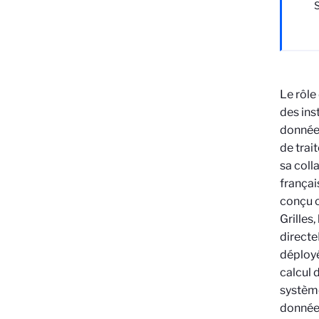
Le rôle
des ins
données
de trai
sa coll
françai
conçu c
Grilles
directe
déployé
calcul 
systèm
données