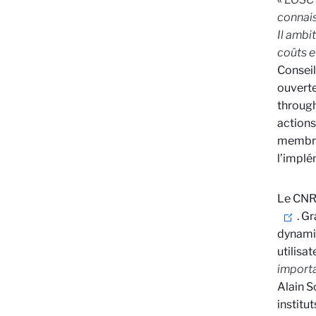
connais
Il ambi
coûts et
Conseil
ouverte
throug
actions
membres
l’implé
Le CNRS
. G
dynamiq
utilisa
importa
Alain S
institu