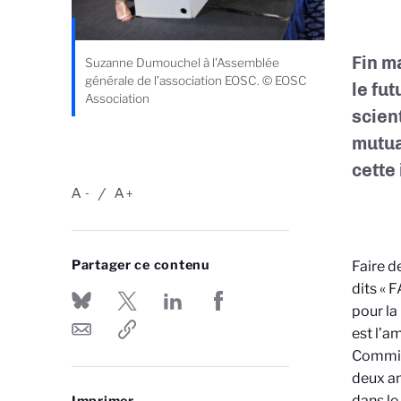
Fin m
Suzanne Dumouchel à l'Assemblée
générale de l’association EOSC. © EOSC
le fut
Association
scien
mutua
cette 
A
A
-
+
Partager ce contenu
Faire d
dits « F
pour la
est l’am
Commiss
deux an
dans le
Imprimer