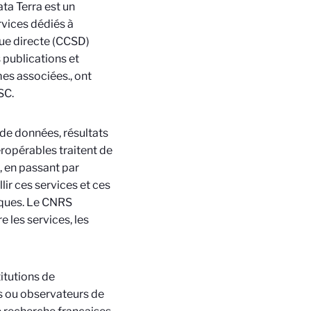
ta Terra est un
rvices dédiés à
que directe (CCSD)
 publications et
mes associées.
, ont
SC.
de données, résultats
eropérables traitent de
, en passant par
llir ces services et ces
tiques. Le CNRS
e les services, les
titutions de
s ou observateurs de