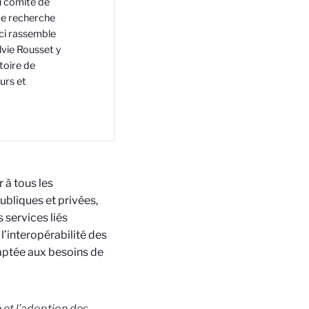
u comité de
de recherche
ci rassemble
lvie Rousset y
toire de
urs et
r à tous les
publiques et privées,
 services liés
 l’interopérabilité des
aptée aux besoins de
n et l’adoption des