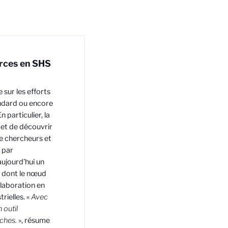
urces en SHS
 sur les efforts
andard ou encore
 particulier, la
et de découvrir
de chercheurs et
 par
ujourd’hui un
 dont le nœud
llaboration en
rielles. «
Avec
 outil
ches.
», résume