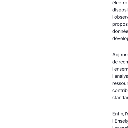
électro
disposi
l’obser
propose
données
dévelop
Aujourd
de rech
l'ensem
l'analys
ressour
contrib
standar
Enfin, 
l'Ensei