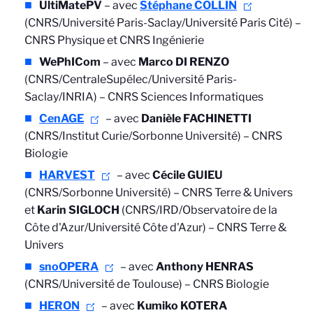
UltiMatePV
– avec
Stéphane COLLIN
(CNRS/Université Paris-Saclay/Université Paris Cité) –
CNRS Physique et CNRS Ingénierie
WePhICom
– avec
Marco DI RENZO
(CNRS/CentraleSupélec/Université Paris-
Saclay/INRIA) – CNRS Sciences Informatiques
CenAGE
– avec
Danièle FACHINETTI
(CNRS/Institut Curie/Sorbonne Université) – CNRS
Biologie
HARVEST
– avec
Cécile GUIEU
(CNRS/Sorbonne Université) – CNRS Terre & Univers
et
Karin SIGLOCH
(CNRS/IRD/Observatoire de la
Côte d'Azur/Université Côte d'Azur) – CNRS Terre &
Univers
snoOPERA
– avec
Anthony HENRAS
(CNRS/Université de Toulouse) – CNRS Biologie
HERON
– avec
Kumiko KOTERA