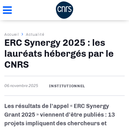
Aller
au
contenu
principal
Fil
Accueil
Actualité
ERC Synergy 2025 : les
d'Ariane
lauréats hébergés par le
CNRS
06 novembre 2025
INSTITUTIONNEL
Les résultats de l’appel « ERC Synergy
Grant 2025 » viennent d’être publiés : 13
projets impliquent des chercheurs et