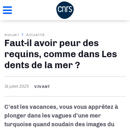
Aller
au
contenu
principal
Fil
Accueil
Actualité
Faut-il avoir peur des
d'Ariane
requins, comme dans Les
dents de la mer ?
31 juillet 2025
VIVANT
C’est les vacances, vous vous apprêtez à
plonger dans les vagues d’une mer
turquoise quand soudain des images du