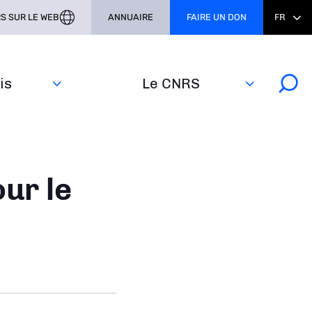
S SUR LE WEB
ANNUAIRE
FAIRE UN DON
FR
s‎
Le CNRS
ur le