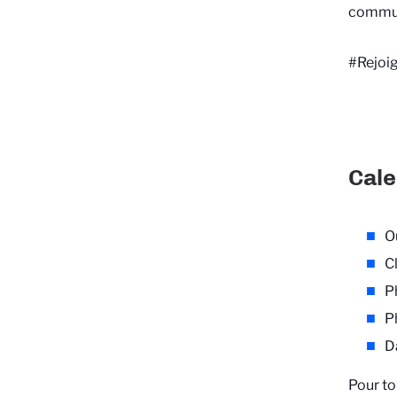
commun
#Rejoi
Cale
O
Cl
P
P
Da
Pour to