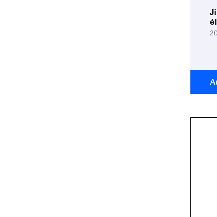
J
é
20
A