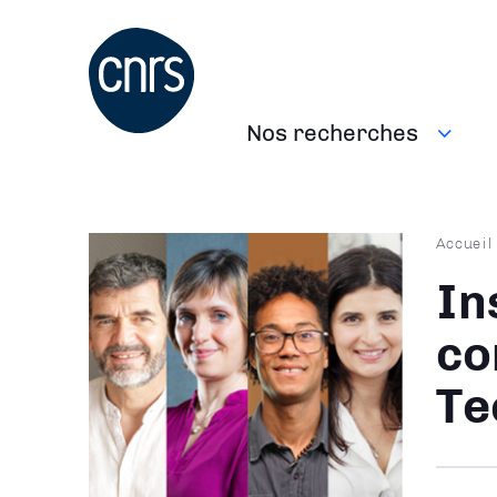
Aller
au
contenu
principal
Nos recherches
Navigation
principale
Fil
Accueil
d'Ari
In
co
Te