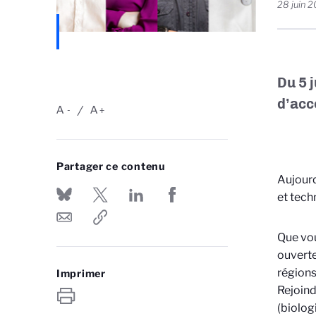
28 juin 
Du 5 j
d’acc
A
A
-
+
Partager ce contenu
Aujourd
et tech
Que vou
ouverte
régions
Imprimer
Rejoind
(biolog