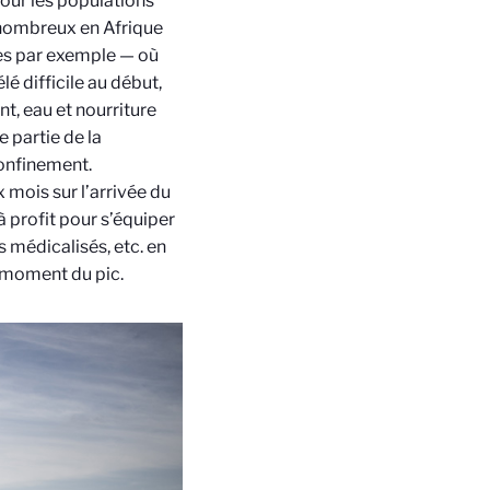
Pour les populations
s nombreux en Afrique
es par exemple — où
lé difficile au début,
nt, eau et nourriture
 partie de la
onfinement.
 mois sur l’arrivée du
à profit pour s’équiper
ts médicalisés, etc. en
u moment du pic.