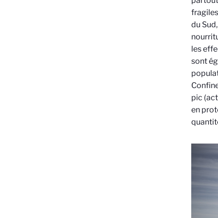
partout
fragile
du Sud,
nourritu
les eff
sont ég
populat
Confine
pic (ac
en prote
quantit