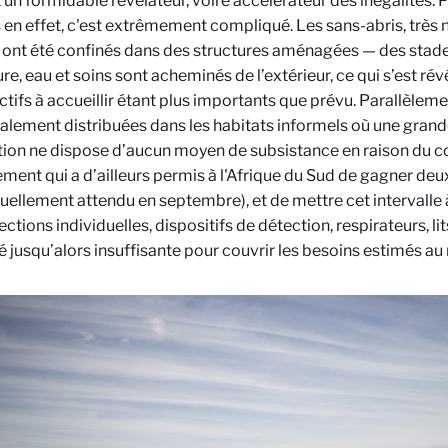
 un formidable révélateur, voire accélérateur des inégalités. 
s en effet, c'est extrêmement compliqué. Les sans-abris, trè
 ont été confinés dans des structures aménagées — des stad
re, eau et soins sont acheminés de l’extérieur, ce qui s’est révé
ectifs à accueillir étant plus importants que prévu. Parallèleme
alement distribuées dans les habitats informels où une grande
ion ne dispose d’aucun moyen de subsistance en raison du c
ment qui a d’ailleurs permis à l'Afrique du Sud de gagner deux
tuellement attendu en septembre), et de mettre cet intervalle 
ctions individuelles, dispositifs de détection, respirateurs, li
é jusqu’alors insuffisante pour couvrir les besoins estimés a