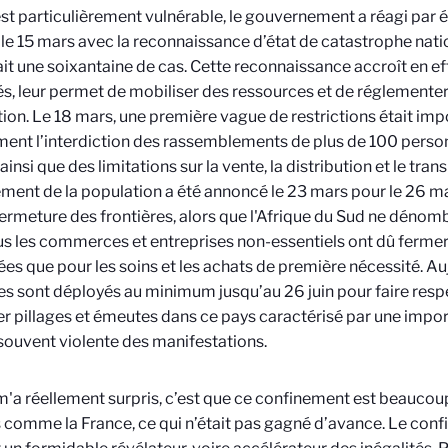
est particulièrement vulnérable, le gouvernement a réagi par 
le 15 mars avec la reconnaissance d’état de catastrophe natio
t une soixantaine de cas. Cette reconnaissance accroît en eff
és, leur permet de mobiliser des ressources et de réglement
ion. Le 18 mars, une première vague de restrictions était imp
nt l’interdiction des rassemblements de plus de 100 person
ainsi que des limitations sur la vente, la distribution et le tran
ment de la population a été annoncé le 23 mars pour le 26 m
fermeture des frontières, alors que l'Afrique du Sud ne déno
us les commerces et entreprises non-essentiels ont dû fermer.
ées que pour les soins et les achats de première nécessité. Auj
res sont déployés au minimum jusqu’au 26 juin pour faire res
ter pillages et émeutes dans ce pays caractérisé par une import
souvent violente des manifestations.
m'a réellement surpris, c’est que ce confinement est beaucoup
 comme la France, ce qui n’était pas gagné d’avance. Le co