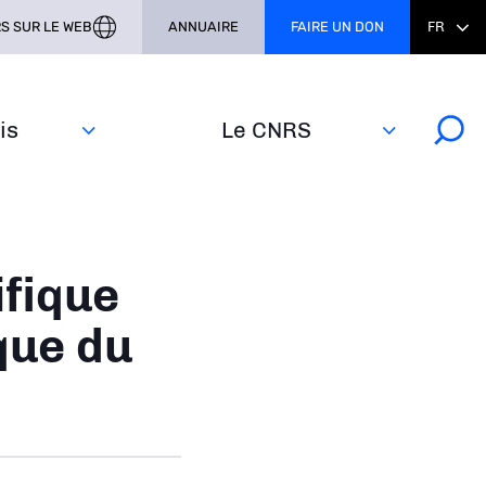
S SUR LE WEB
ANNUAIRE
FAIRE UN DON
FR
s‎
Le CNRS
ifique
que du