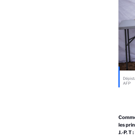
Dépist
AFP
Comment
les pri
J.-P. T :