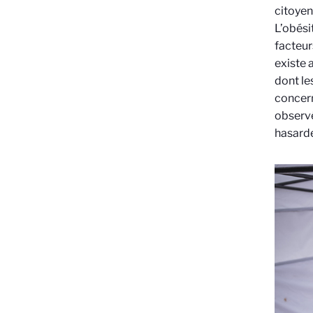
citoyen
L’obési
facteur
existe 
dont le
concern
observé
hasard