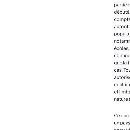
partie 
débuté 
comptai
autorit
populat
notamme
écoles, 
confine
que la 
cas. To
autoris
militai
et limi
nature 
Ce qui 
un pays