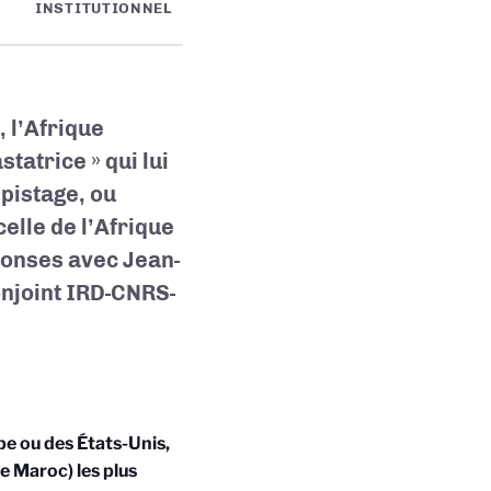
INSTITUTIONNEL
 l’Afrique
atrice » qui lui
épistage, ou
elle de l’Afrique
ponses avec Jean-
njoint IRD-CNRS-
ope ou des
É
tats-Unis,
le Maroc) les plus