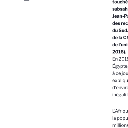
touchés
subsaha
Jean-Pa
des rec
du Sud.
de la C
de l’un
2016).
En 2018
É
gypte,
à ce jo
expliqu
d’envir
inégali
L'Afriq
la popu
million