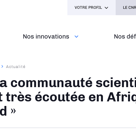
VOTRE PROFIL
LE CNR
Nos innovations
Nos défi
Actualité
ane
La communauté scient
t très écoutée en Afri
d »