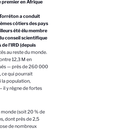
e premier en Afrique
 Torréton a conduit
tèmes côtiers des pays
illeurs été élu membre
u conseil scientifique
 de l’IRD (depuis
ctés au reste du monde.
contre 12,3 M en
ctués — près de 260 000
, ce qui pourrait
 la population,
 il y règne de fortes
u monde (soit 20 % de
s, dont près de 2,5
xpose de nombreux