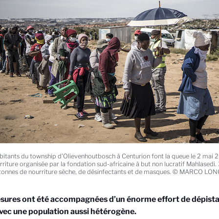
bitants du township d'Olievenhoutbosch à Centurion font la queue le 2 mai 2
rriture organisée par la fondation sud-africaine à but non lucratif Mahlased
onnes de nourriture sèche, de désinfectants et de masques. © MARCO LON
ures ont été accompagnées d’un énorme effort de dépistag
avec une population aussi hétérogène.