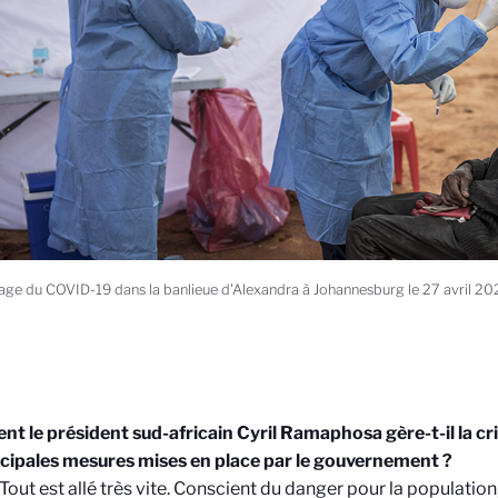
age du COVID-19 dans la banlieue d'Alexandra à Johannesburg le 27 avril
 le président sud-africain Cyril Ramaphosa gère-t-il la cri
ncipales mesures mises en place par le gouvernement ?
Tout est allé très vite. Conscient du danger pour la populatio