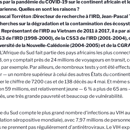
 par la pandémie du COVID-19 sur le continent africain et l
rienne. Quelles en sont les raisons ?
scal Torréton :
Directeur de recherche à l’IRD, Jean-Pascal
herches sur la dégradation et la contamination des écosys
 Représentant de l’IRD au Vietnam de 2011 à 2017, il a par a
S3 de l’IRD (1998-2000), de la CSS3 de l’IRD (2001-2004), d
iversité de la Nouvelle-Calédonie (2004-2005) et de la CGRA
L’Afrique du Sud fait partie des pays africains les plus conne
, on y comptait près de 24 millions de voyageurs en transit, 
 par exemple. Par ailleurs, de nombreux tests y ont été effe
ur — un nombre supérieur à celui des autres
É
tats du continent
er le chiffre de 7200 cas et de 138 décès au 4 mai. Et même si
on 59 millions, est relativement jeune — 6 % a plus de 65 ans —
tés, une très grande pauvreté et beaucoup de vulnérabilité.
ue du Sud compte le plus grand nombre d'infections au VIH a
lation séropositive mondiale), avec 7,97 millions de personne
s ne prennent pas régulièrement d’antirétroviraux. Le VIH e