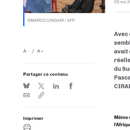
05 mai 
©MARCO LONGARI / AFP
Avec 
sembl
avait
A
A
-
+
réell
du Su
Partager ce contenu
Pasca
CIRAD
Même si
Imprimer
l'Afriq