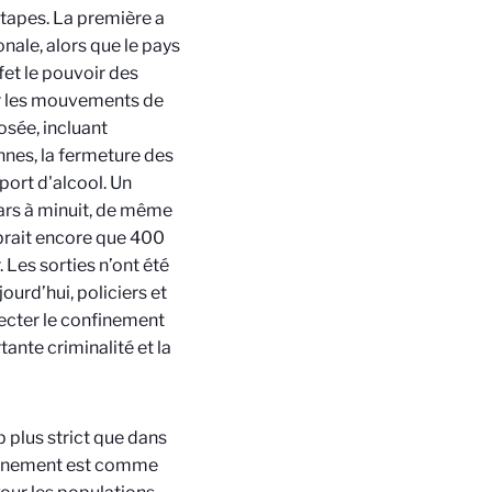
étapes. La première a
nale, alors que le pays
et le pouvoir des
er les mouvements de
osée, incluant
nes, la fermeture des
sport d'alcool. Un
ars à minuit, de même
mbrait encore que 400
 Les sorties n’ont été
ourd’hui, policiers et
pecter le confinement
ante criminalité et la
 plus strict que dans
nfinement est comme