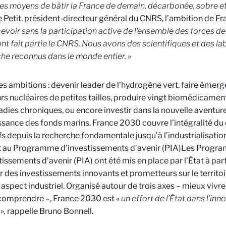
es moyens de bâtir la France de demain, décarbonée, sobre et
 Petit, président-directeur général du CNRS, l’ambition de F
evoir sans la participation active de l’ensemble des forces d
nt fait partie le CNRS. Nous avons des scientifiques et des la
he reconnus dans le monde entier.
»
es ambitions : devenir leader de l’hydrogène vert, faire émer
rs nucléaires de petites tailles, produire vingt biomédicament
adies chroniques, ou encore investir dans la nouvelle aventure
sance des fonds marins. France 2030 couvre l’intégralité d
fs depuis la recherche fondamentale jusqu’à l’industrialisati
 au Programme d’investissements d’avenir (PIA)
Les Progr
tissements d’avenir (PIA) ont été mis en place par l’État à par
r des investissements innovants et prometteurs sur le territoi
 aspect industriel. Organisé autour de trois axes – mieux vivre
comprendre –, France 2030 est «
un effort de l’État dans l’in
s
»
,
rappelle Bruno Bonnell.