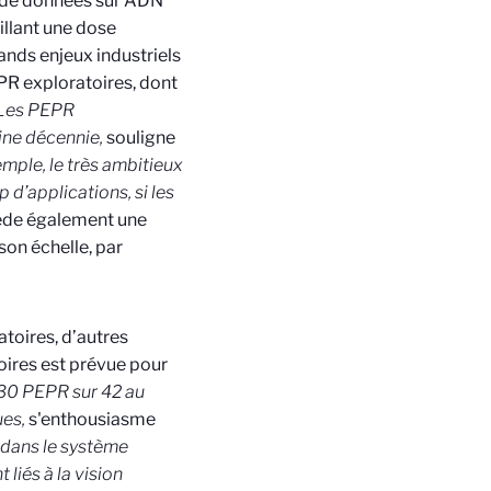
e de données sur ADN
illant une dose
rands enjeux industriels
PR exploratoires, dont
Les PEPR
aine décennie,
souligne
mple, le très ambitieux
 d’applications, si les
ède également une
 son échelle, par
atoires, d’autres
oires est prévue pour
 30 PEPR sur 42 au
es,
s'enthousiasme
 dans le système
liés à la vision