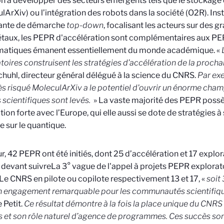
n à développer des secteurs émergents tels que le stockag
lArXiv) ou l’intégration des robots dans la société (O2R). Inst
ante de démarche
top-down
, focalisant les acteurs sur des g
étaux, les PEPR d'accélération sont complémentaires aux PE
ématiques émanent essentiellement du monde académique. «
toires construisent les stratégies d’accélération de la proch
chuhl, directeur général délégué à la science du CNRS.
Par exe
ès risqué MoleculArXiv a le potentiel d'ouvrir un énorme champ
 scientifiques sont levés.
»
La vaste majorité des PEPR poss
tion forte avec l’Europe, qui elle aussi se dote de stratégies à
e sur le quantique.
ur, 42 PEPR ont été initiés, dont 25 d’accélération et 17 explor
devant suivre
La 3° vague de l'appel à projets PEPR explorat
 Le CNRS en pilote ou copilote respectivement 13 et 17, «
soit
un engagement remarquable pour les communautés scientifiqu
 Petit.
Ce résultat démontre à la fois la place unique du CNRS
s et son rôle naturel d’agence de programmes. Ces succès sont 