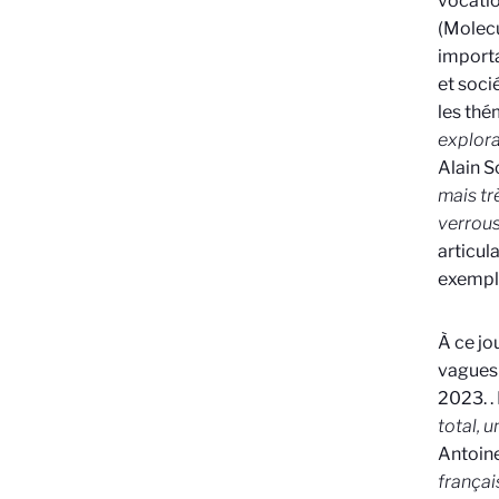
vocatio
(Molecu
import
et soci
les th
explora
Alain S
mais tr
verrous
articula
exempl
À ce jo
vagues 
2023.
.
total, 
Antoine
françai