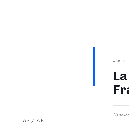
Fil
Accueil
d'Ari
La
Fr
28 nove
A
A
-
+