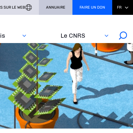
S SUR LE WEB
ANNUAIRE
FAIRE UN DON
FR
s‎
Le CNRS