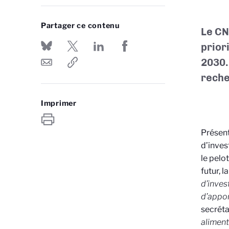
Partager ce contenu
Le CN
prior
2030.
rech
Imprimer
Présent
d’inves
le pelo
futur, 
d’inves
d’appor
secréta
aliment