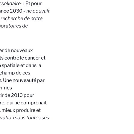
 solidaire.
» Et pour
rance 2030 «
ne pouvait
e recherche de notre
boratoires de
ger de nouveaux
s contre le cancer et
 spatiale et dans la
u champ de ces
on. Une nouveauté par
ammes
tir de 2010 pour
re.
qui ne comprenait
, mieux produire et
novation sous toutes ses