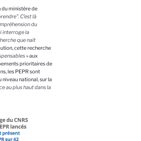
n du ministère de
rendre”. C’est là
compréhension du
i interroge la
cherche que naît
ution, cette recherche
ispensables
» aux
pements prioritaires de
ans, les PEPR sont
niveau national, sur la
ce au plus haut dans la