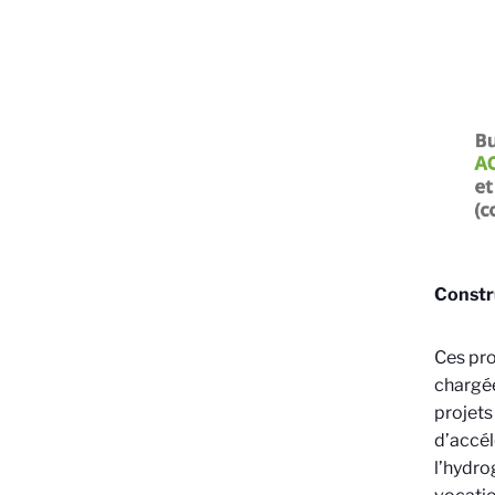
Constru
Ces pro
chargée
projets
d’accé
l’hydro