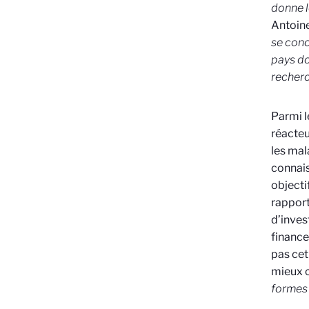
donne l
Antoine
se conc
pays do
recherc
Parmi l
réacteu
les mal
connais
objecti
rapport
d’inves
finance
pas cet
mieux 
forme