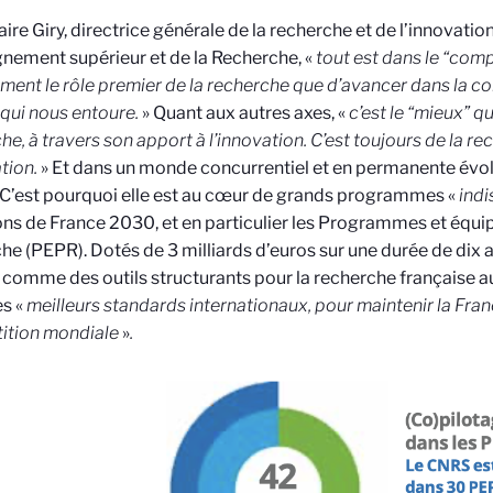
aire Giry, directrice générale de la recherche et de l’innovatio
gnement supérieur et de la Recherche, «
tout est dans le “comp
ent le rôle premier de la recherche que d’avancer dans la 
qui nous entoure.
»
Quant aux autres axes, «
c’est le “mieux” qu
he, à travers son apport à l’innovation. C’est toujours de la re
ation.
» Et dans un monde concurrentiel et en permanente évol
. C’est pourquoi elle est au cœur de grands programmes «
ind
ns de France 2030, et en particulier les Programmes et équi
he (PEPR). Dotés de 3 milliards d’euros sur une durée de dix 
comme des outils structurants pour la recherche française au 
s «
meilleurs standards internationaux, pour maintenir la Fran
ition mondiale
»
.