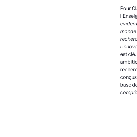
Pour Cl
l’Ensei
évidemm
monde 
recherc
l’innov
est clé
ambitio
recherc
conçus 
base de
compét