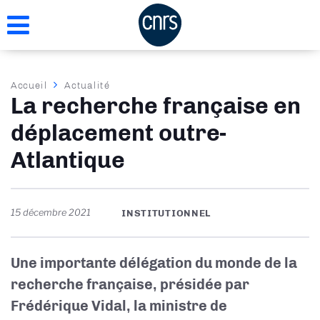
Aller
au
contenu
principal
Fil
Accueil
Actualité
La recherche française en
d'Ariane
déplacement outre-
Atlantique
15 décembre 2021
INSTITUTIONNEL
Une importante délégation du monde de la
recherche française, présidée par
Frédérique Vidal, la ministre de