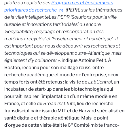
pilote ou copilote des
Programmes et équipements
prioritaires de recherche
(PEPR) sur les thématiques
de la ville intelligente
Les PEPR ‘Solutions pour la ville
durable et innovations territoriales’ ou encore
‘Recyclabilité, recyclage et réincorporation des
matériaux recyclés’ et ‘Enseignement et numérique’.
. Il
est important pour nous de découvrir les recherches et
technologies qui se développent outre-Atlantique, mais
également d’y collaborer
»,
indique Antoine Petit
.
À
Boston, reconnu pour son maillage réussi entre
recherche académique et monde de l’entreprise, deux
temps forts ont été retenus : la visite de
LabCentral
, un
incubateur de start-up dans les biotechnologies qui
pourrait inspirer l’implantation d’un même modèle en
France,
et celle du
Broad Institute
, lieu de recherche
transdisciplinaire issu du MIT et de Harvard spécialisé en
santé digitale et thérapie génétique. Mais le point
e
d’orgue de cette visite était le 6
Comité mixte franco-