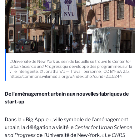
L'Université de New York au sein de laquelle se trouve le
Center for
Urban Science and Progress
qui développe des programmes sur la
ville intelligente. © Jonathan71 — Travail personnel, CC BY-SA 2.5,
https://commons.wikimedia.org/w/index.php?curid=2115244
De l’aménagement urbain aux nouvelles fabriques de
start-up
Dans la « Big Apple », ville symbole de
l’aménagement
urbain, la délégation a visité le
Center for Urban Science
and Progress
de l’Université de New-York. «
Le
CNRS