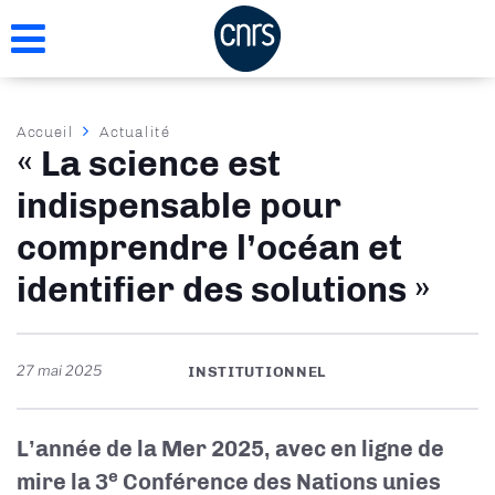
Aller
au
contenu
principal
Fil
Accueil
Actualité
« La science est
d'Ariane
indispensable pour
comprendre l’océan et
identifier des solutions »
27 mai 2025
INSTITUTIONNEL
L’année de la Mer 2025, avec en ligne de
e
mire la 3
Conférence des Nations unies