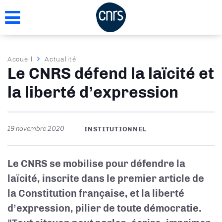
Aller
au
contenu
principal
Fil
Accueil
Actualité
Le CNRS défend la laïcité et
d'Ariane
la liberté d’expression
19 novembre 2020
INSTITUTIONNEL
Le CNRS se mobilise pour défendre
la
laïcité,
inscrite dans le premier article de
la
Constitution française,
et la liberté
d’expression, pilier de toute démocratie.