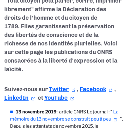
"Tout citoyen peut parler, écrire, imprimer
librement" affirme la Déclaration des
droits de l’homme et du citoyen de
1789.
Elles garantissent
la préservation
des libertés de conscience et de la
richesse de nos identités plurielles.
Voici
sur cette page les publications du CNRS
consacrées à la liberté d'expression et la
laïcité.
Suivez-nous sur
Twitter
,
Facebook
,
LinkedIn
et
YouTube
13 novembre 2019
: article CNRS Le journal : "
La
mémoire du 13 novembre se construit peu à peu
".
Depuis les attentats de novembre 2015, le