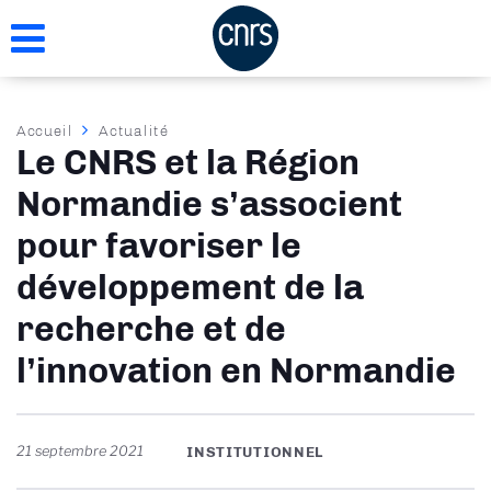
Aller
au
contenu
principal
Fil
Accueil
Actualité
Le CNRS et la Région
d'Ariane
Normandie s’associent
pour favoriser le
développement de la
recherche et de
l’innovation en Normandie
21 septembre 2021
INSTITUTIONNEL