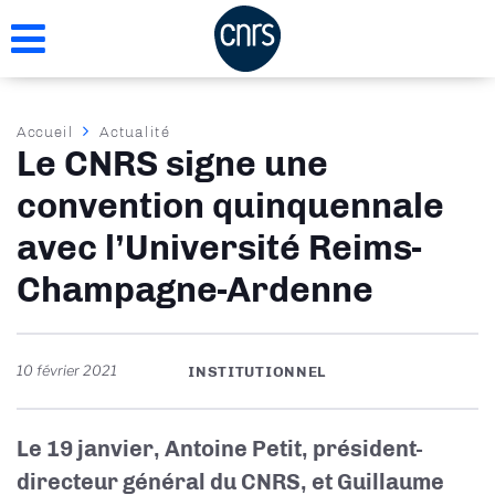
Aller
au
contenu
principal
Fil
Accueil
Actualité
Le CNRS signe une
d'Ariane
convention quinquennale
avec l’Université Reims-
Champagne-Ardenne
10 février 2021
INSTITUTIONNEL
Le 19 janvier, Antoine Petit, président-
directeur général du CNRS, et Guillaume