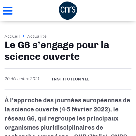
Aller
au
contenu
principal
Fil
Accueil
Actualité
Le G6 s’engage pour la
d'Ariane
science ouverte
20 décembre 2021
INSTITUTIONNEL
À l’approche des journées européennes de
la science ouverte (4-5 février 2022), le
réseau G6, qui regroupe les principaux
organismes pluridisciplinaires de