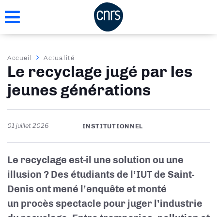
Aller
au
contenu
principal
Fil
Accueil
Actualité
Le recyclage jugé par les
d'Ariane
jeunes générations
01 juillet 2026
INSTITUTIONNEL
Le recyclage est-il une solution ou une
illusion ? Des étudiants de l’IUT de Saint-
Denis ont mené l’enquête et monté
un procès spectacle pour juger l’industrie