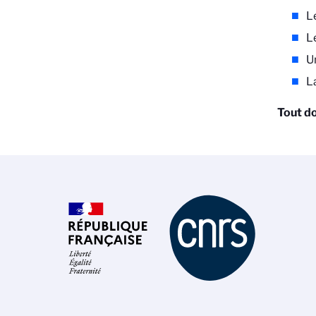
L
L
U
L
Tout do