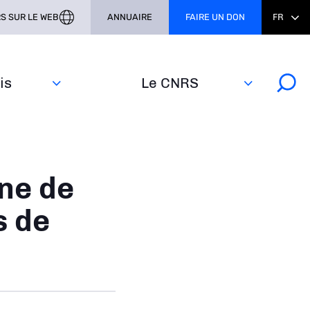
S SUR LE WEB
ANNUAIRE
FAIRE UN DON
FR
s‎
Le CNRS
ne de
s de