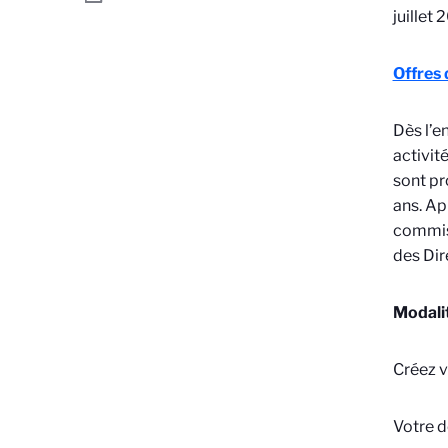
juillet
Offres 
Dès l’e
activit
sont pr
ans. Ap
commiss
des Dir
Modali
Créez 
Votre d