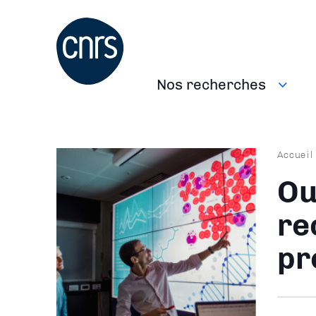
Aller
au
contenu
principal
Nos recherches
Navigation
principale
Fil
Accueil
d'Ari
Ou
re
pr