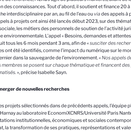
on des connaissances. Tout d’abord, il soutient et finance 20 à
e interdisciplinaire par an, au fil de l’eau ou
via
des appels à 
pels à projets ont ainsi été lancés début 2023, sur des thém
 sociale, les métiers des personnels de soutien de l’activité jur
ice environnementale. L’appel « Besoins, demandes et attentes 
it tous les 6 mois pendant 3 ans, afin de «
susciter des reche
s ont été identifiés, comme l’impact du numérique sur le mond
ernier dans la sauvegarde de l’environnement. «
Nos appels dé
 membres se posent sur chaque thématique et financent des 
atisés.
», précise Isabelle Sayn.
merger de nouvelles recherches
es projets sélectionnés dans de précédents appels, l’équipe pl
 Harnay au laboratoire EconomiX
CNRS/Université Paris Nante
ations institutionnelles, économiques et sociales contempora
t, la transformation de ses pratiques, représentations et vale