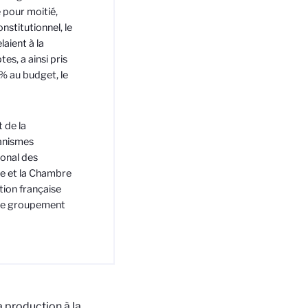
e pour moitié,
nstitutionnel, le
laient à la
s, a ainsi pris
% au budget, le
 de la
ganismes
ional des
ce et la Chambre
tion française
, le groupement
a production à la