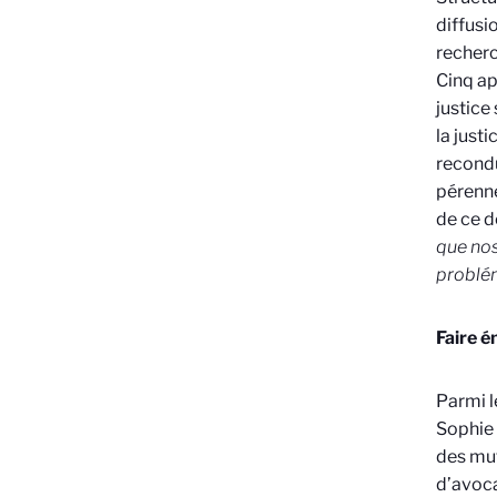
diffusi
recherch
Cinq ap
justice
la just
recondu
pérenne
de ce d
que nos
problém
Faire é
Parmi l
Sophie
des mut
d’avoca