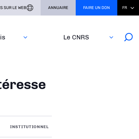
S SUR LE WEB
ANNUAIRE
FAIRE UN DON
FR
s‎
Le CNRS
téresse
INSTITUTIONNEL