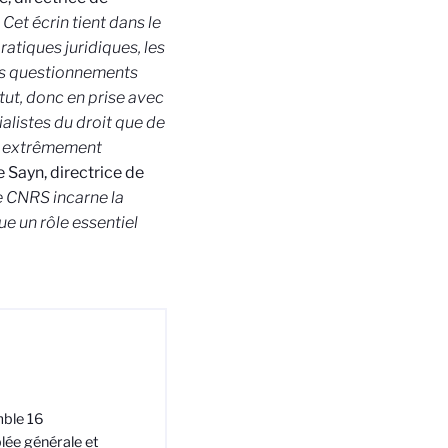
«
Cet écrin tient dans le
pratiques juridiques, les
 des questionnements
itut, donc en prise avec
ialistes du droit que de
«
extrêmement
e Sayn, directrice de
 CNRS incarne la
ue un rôle essentiel
emble 16
lée générale et