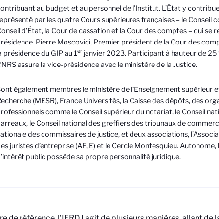
ontribuant au budget et au personnel de l’Institut. L’État y contribu
eprésenté par les quatre Cours supérieures françaises – le Conseil co
onseil d’État, la Cour de cassation et la Cour des comptes – qui se re
résidence. Pierre Moscovici, Premier président de la Cour des compte
er
a présidence du GIP au 1
janvier 2023. Participant à hauteur de 25 
NRS assure la vice-présidence avec le ministère de la Justice.
ont également membres le ministère de l’Enseignement supérieur et
echerche (MESR), France Universités, la Caisse des dépôts, des or
rofessionnels comme le Conseil supérieur du notariat, le Conseil nat
arreaux, le Conseil national des greffiers des tribunaux de commer
ationale des commissaires de justice, et deux associations, l’Associa
es juristes d’entreprise (AFJE) et le Cercle Montesquieu. Autonome
’intérêt public possède sa propre personnalité juridique.
re de référence, l’IERDJ agit de plusieurs manières, allant de l