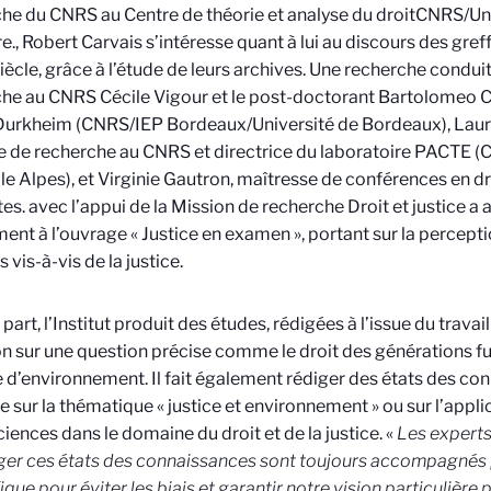
he du CNRS au Centre de théorie et analyse du droit
CNRS/Uni
e.
, Robert Carvais s’intéresse quant à lui au discours des gre
iècle, grâce à l’étude de leurs archives. Une recherche condui
he au CNRS Cécile Vigour et le post-doctorant Bartolomeo C
Durkheim (CNRS/IEP Bordeaux/Université de Bordeaux), Lau
 de recherche au CNRS et directrice du laboratoire PACTE (
e Alpes), et Virginie Gautron, maîtresse de conférences en dro
es.
avec l’appui de la Mission de recherche Droit et justice a 
nt à l’ouvrage « Justice en examen », portant sur la perceptio
 vis-à-vis de la justice.
 part, l’Institut produit des études, rédigées à l’issue du trava
on sur une question précise comme le droit des générations 
 d’environnement. Il fait également rédiger des états des co
 sur la thématique « justice et environnement » ou sur l’appli
iences dans le domaine du droit et de la justice. «
Les experts
ger ces états des connaissances sont toujours accompagnés 
ique pour éviter les biais et garantir notre vision particulière p