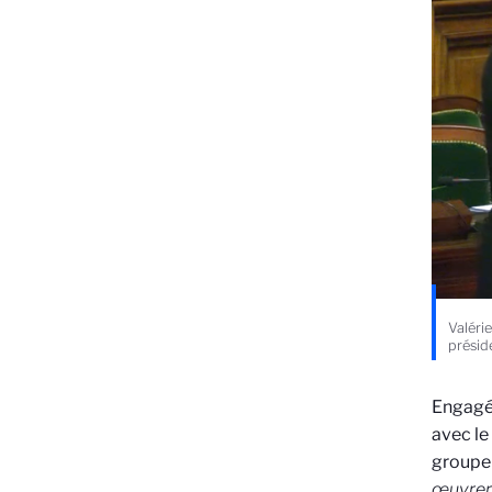
Valéri
préside
Engagé 
avec le
groupe
œuvrer 