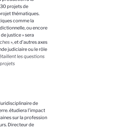
 30 projets de
projet thématiques.
atiques comme la
idictionnelle, ou encore
de justice » sera
rches
», et d’autres axes
e judiciaire ou le rôle
taillent les questions
projets
uridisciplinaire de
rre.
étudiera l’impact
ines sur la profession
urs. Directeur de