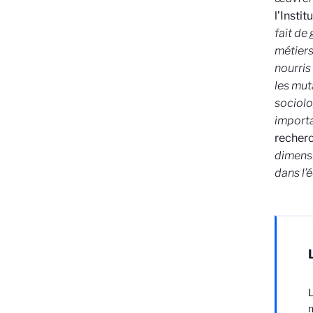
l’Insti
fait de 
métiers
nourris
les mut
sociolo
importa
recherc
dimensi
dans l’
L
m