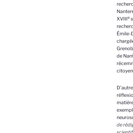
recherc
Nanterr
e
XVIII
s
recherc
Émile-
chargée
Grenobl
de Nant
récemme
citoyens
D’autre
réflexi
matière
exemple
neurosc
de rédi
scientif