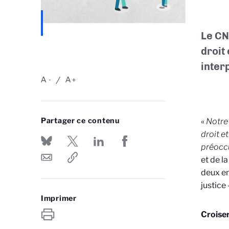
Le CN
droit 
inter
A
A
-
+
Partager ce contenu
«
Notre 
droit et
préoccu
et de la
deux en
justice
Imprimer
Croiser