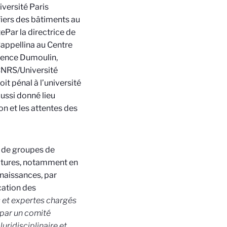
versité Paris
ffiers des bâtiments au
te
Par la directrice de
appellina au Centre
rence Dumoulin,
CNRS/Université
it pénal à l’université
aussi donné lieu
n et les attentes des
il de groupes de
futures, notamment en
nnaissances, par
cation des
 et expertes chargés
par un comité
luridisciplinaire et