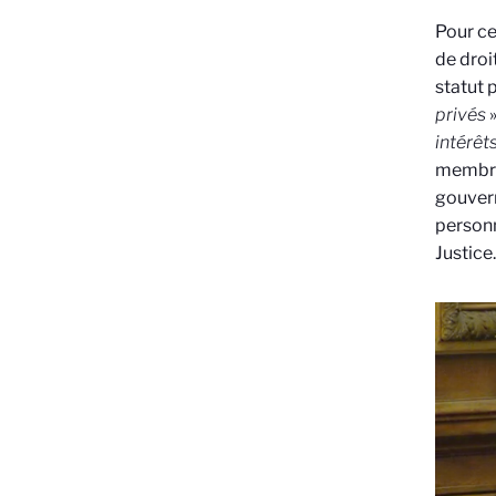
Pour cel
de droi
statut 
privés
»
intérêt
membre
gouvern
personn
Justice.