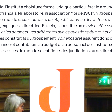
a, l’Institut a choisi une forme juridique particulière : le gro
t français. Ni laboratoire, ni association “loi de 1901”, ni gro
permet de «
réunir autour d’un objectif commun des acteurs de 
, explique la directrice. En cela, il constitue un «
levier intéress
s et les perspectives différentes sur les questions du droit et 
s constitutifs du groupement (
voir encadré
) assurent donc 
ance et contribuent au budget et au personnel de l’Institut, s
es issues du monde scientifique, des juridictions ou de direct