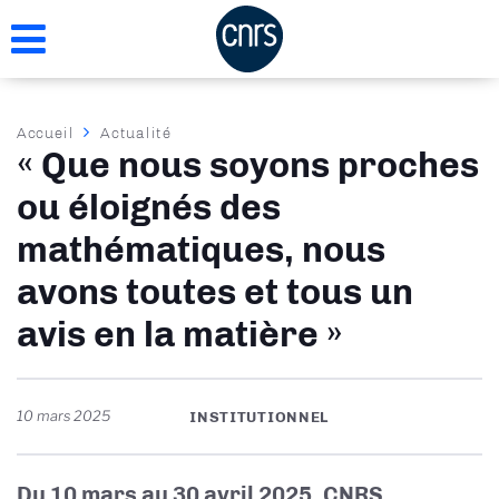
Aller
au
contenu
principal
Fil
Accueil
Actualité
« Que nous soyons proches
d'Ariane
ou éloignés des
mathématiques, nous
avons toutes et tous un
avis en la matière »
10 mars 2025
INSTITUTIONNEL
Du 10 mars au 30 avril 2025, CNRS