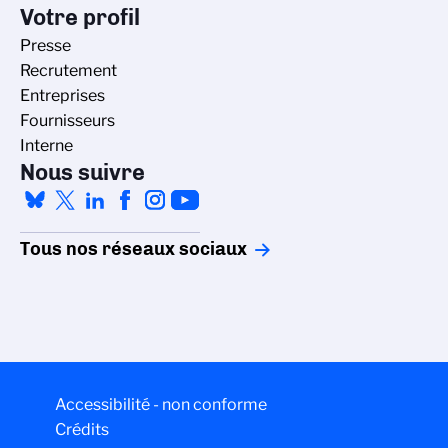
Votre profil
Presse
Recrutement
Entreprises
Fournisseurs
Interne
Nous suivre
Tous nos réseaux sociaux
Gestion des cookies
La politique de gestion des cookies du
Accessibilité - non conforme
CNRS est élaborée en adéquation avec sa
Crédits
mission de recherche scientifique. Ce