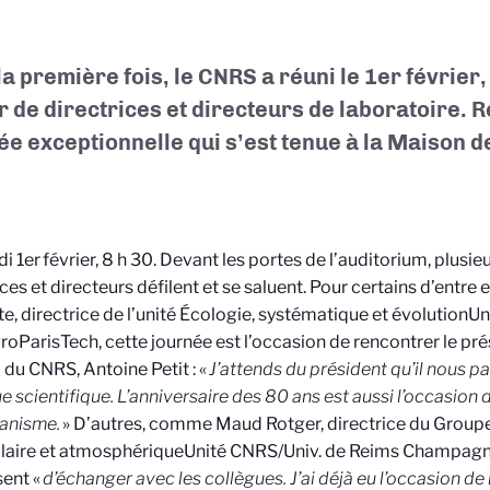
a première fois, le CNRS a réuni le 1er février,
er de directrices et directeurs de laboratoire. R
ée exceptionnelle qui s’est tenue à la Maison de
i 1er février, 8 h 30. Devant les portes de l’auditorium, plusie
ices et directeurs défilent et se saluent. Pour certains d’entr
, directrice de l’unité Écologie, systématique et évolution
Un
roParisTech
, cette journée est l’occasion de rencontrer le pr
 du CNRS, Antoine Petit : «
J’attends du président qu’il nous par
e scientifique. L’anniversaire des 80 ans est aussi l’occasion de
ganisme.
» D’autres, comme Maud Rotger, directrice du Group
laire et atmosphérique
Unité CNRS/Univ. de Reims Champag
sent «
d’échanger avec les collègues. J’ai déjà eu l’occasion de