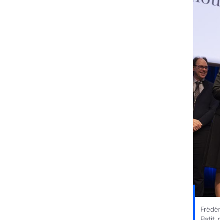
Frédér
Petit,