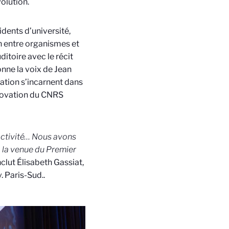
olution.
idents d’université,
on entre organismes et
ditoire avec le récit
onne la voix de Jean
sation s’incarnent dans
innovation du CNRS
tractivité… Nous avons
à la venue du Premier
nclut Élisabeth Gassiat,
. Paris-Sud.
.