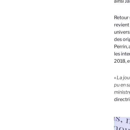
ainsi J
Retour 
revient
univers
des ori
Perrin,
les int
2018, e
«
La jou
pu en s
ministr
directr