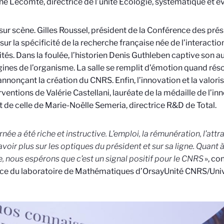
ane Lecomte, directrice de l’unité Écologie, systématique et év
sur scène. Gilles Roussel, président de la Conférence des prés
 sur la spécificité de la recherche française née de l’interacti
ités. Dans la foulée, l’historien Denis Guthleben captive son au
gines de l’organisme. La salle se remplit d’émotion quand rés
 annonçant la création du CNRS. Enfin, l’innovation et la valori
erventions de Valérie Castellani, lauréate de la médaille de l’
t de celle de Marie-Noëlle Semeria, directrice R&D de Total.
rnée a été riche et instructive. L’emploi, la rémunération, l’at
avoir plus sur les optiques du président et sur sa ligne. Quant 
e, nous espérons que c’est un signal positif pour le CNRS
», co
ice du laboratoire de Mathématiques d’Orsay
Unité CNRS/Univ