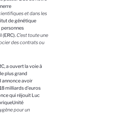
nnerre
ientifiques et dans les
titut de génétique
50 personnes
l (ERC).
C’est toute une
ocier des contrats ou
, a ouvert la voie à
le plus grand
Il annonce avoir
8 milliards d’euros
ce qui réjouit Luc
orique
Unité
xygène pour un