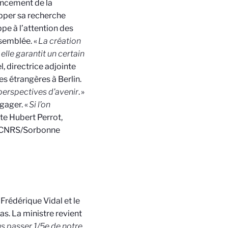
ancement de la
pper sa recherche
ppe à l’attention des
semblée. «
La création
elle garantit un certain
l, directrice adjointe
res étrangères
à Berlin.
 perspectives d’avenir
. »
ngager. «
Si l’on
te Hubert Perrot,
 CNRS/Sorbonne
 Frédérique Vidal et le
s. La ministre revient
s passer 1/5e de notre