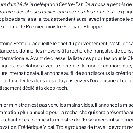
urs d’unité de la délégation Centre-Est. Cela nous a permis de 
ratoire, des choses faciles comme des plus difficiles
», expliq
 place dans la salle, tous attendent aussi avec impatience le d
e minute : le Premier ministre Édouard Philippe.
toine Petit qui accueille le chef du gouvernement, c’est l’occ
tance de donner les moyens à la recherche française de conser
nternationale. Avant de dresser la liste des priorités pour le C
ques, les relations avec la société et le monde économique, la
ture internationale. Il annonce au fil de son discours la créati
ur faciliter les dons des citoyens envers l’organisme et celle,
tissement dédié à la deep-tech.
ier ministre n’est pas venu les mains vides. Il annonce la mise
mation pluriannuelle pour la recherche qui sera présentée 
 le chantier est confié à la ministre de l’Enseignement supérie
novation, Frédérique Vidal. Trois groupes de travail devront r