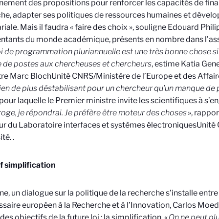
ement des propositions pour renforcer les capacités de fin
he, adapter ses politiques de ressources humaines et dévelo
riale. Mais il faudra « faire des choix », souligne Edouard Phili
ntants du monde académique, présents en nombre dans l’as
oi de programmation pluri­annuelle est une très bonne chose si 
 de postes aux chercheuses et chercheurs
, estime Katia Gene
tre Marc Bloch
Unité CNRS/Ministère de l’Europe et des Affai
a rien de plus déstabilisant pour un chercheur qu’un manque de
 pour laquelle le Premier ministre invite les scientifiques à s’e
roge, je répondrai. Je préfère être moteur des choses
», rappor
ur du Laboratoire interfaces et systèmes électroniques
Unité
ité.
.
f simplification
ne, un dialogue sur la politique de la recherche s’installe entre
aire européen à la Recherche et à l’Innovation, Carlos Moeda
 des objectifs de la future loi : la simplification. «
On ne peut plu