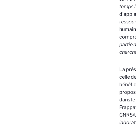
temps à
d’appl
ressou
humain
compren
partie 
cherche
La prés
celle d
bénéfic
proposé
dans le
Frappat
CNRS/U
laborat