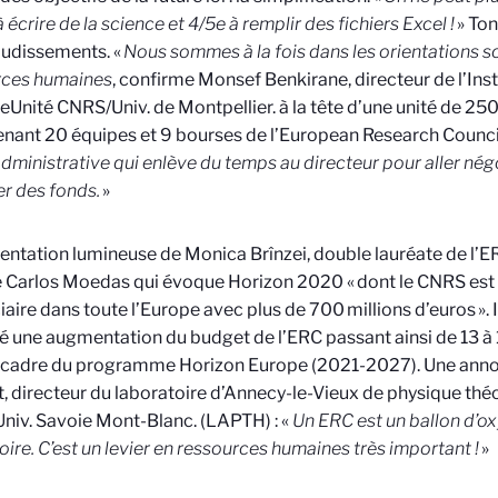
 écrire de la science et 4/5e à remplir des fichiers Excel !
» To
audissements. «
Nous sommes à la fois dans les orientations sc
rces humaines
, confirme Monsef Benkirane, directeur de l’Ins
e
Unité CNRS/Univ. de Montpellier.
à la tête d’une unité de 2
ant 20 équipes et 9 bourses de l’European Research Counci
administrative qui enlève du temps au directeur pour aller nég
r des fonds.
»
entation lumineuse de Monica Brînzei, double lauréate de l’ERC
e Carlos Moedas qui évoque Horizon 2020 « dont le CNRS est 
iaire dans toute l’Europe avec plus de 700 millions d’euros ». 
 une augmentation du budget de l’ERC passant ainsi de 13 à 1
 cadre du programme Horizon Europe (2021-2027). Une annon
, directeur du laboratoire d’Annecy-le-Vieux de physique thé
niv. Savoie Mont-Blanc.
(LAPTH) : «
Un ERC est un ballon d’o
oire. C’est un levier en ressources humaines très important !
»