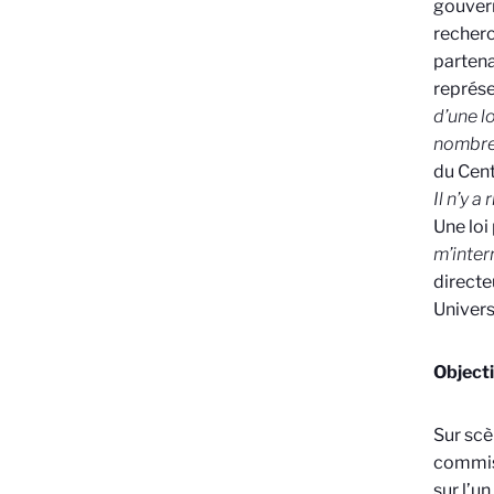
gouvern
recherc
partena
représe
d’une l
nombre
du Cen
Il n’y 
Une loi
m’inter
directe
Univers
Objecti
Sur scè
commiss
sur l’un