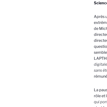
Scienc
Après u
extrême
de Mich
directe
directe
question
semble 
LAPTH
digital
sans êt
rémunéra
La paus
rôle et 
qui por