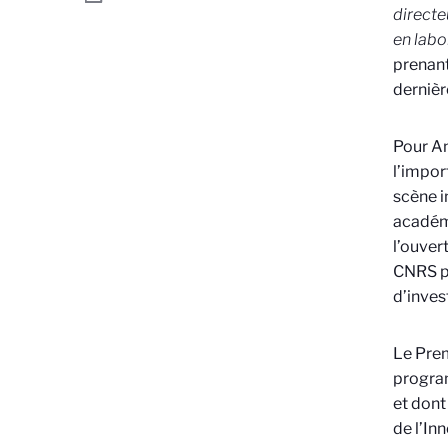
directe
en labo
prenant
dernièr
Pour An
l’impor
scène i
académi
l’ouver
CNRS po
d’inves
Le Prem
program
et dont
de l’In