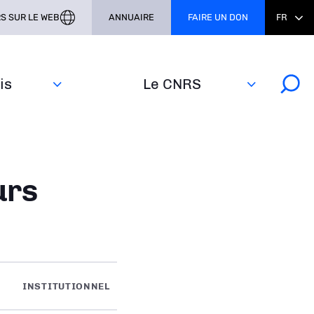
S SUR LE WEB
ANNUAIRE
FAIRE UN DON
FR
s‎
Le CNRS
urs
INSTITUTIONNEL