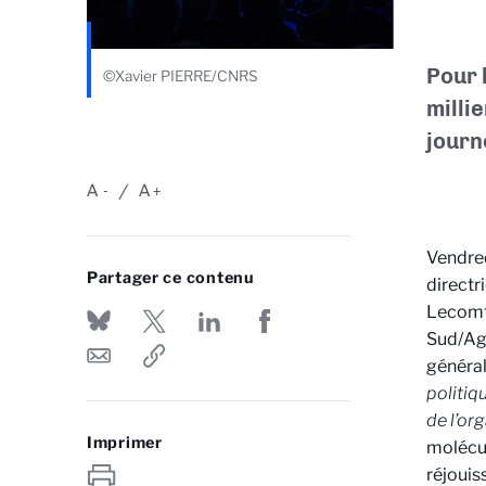
Pour l
©Xavier PIERRE/CNRS
milli
journ
A
A
-
+
Vendred
Partager ce contenu
directr
Lecomte
Sud/Ag
général
politiqu
de l’or
Imprimer
molécu
réjouis