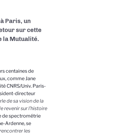
 à Paris, un
etour sur cette
 la Mutualité.
urs centaines de
e eux, comme Jane
ité CNRS/Univ. Paris-
ésident-directeur
le de sa vision de la
 revenir sur l’histoire
e de spectrométrie
ne-Ardenne
, se
 rencontrer les