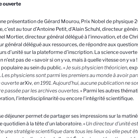
e ouverte
ne présentation de Gérard Mourou, Prix Nobel de physique 20
, c’est au tour d’Antoine Petit, d’Alain Schuhl, directeur génér
el Mortier, directeur général délégué à l’innovation, et de Ch
ur général délégué aux ressources, de répondre aux question
urs d’unité sur la plateforme d’inscription. La science ouverte 
 n’est pas de « savoir si on y va, mais à quelle vitesse on y va
populaire au sein du public. «
Je suis physicien théoricien
, exp
.
Les physiciens sont parmi les premiers au monde à avoir part
e ouverte
arXiv
, en 1991. Aujourd’hui, aucune publication ne s
re passée par les archives ouvertes.
» Parmi les autres thémat
tion, l’interdisciplinarité ou encore l’intégrité scientifique.
e déjeuner permet de partager ses impressions sur la matinée
le quotidien à la tête d’un laboratoire. «
Un directeur d’unité es
te une stratégie scientifique dans tous les lieux où elle peut 