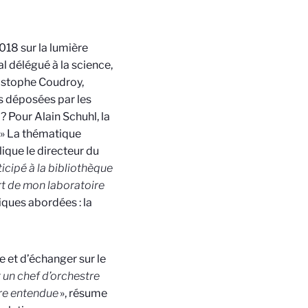
18 sur la lumière
al délégué à la science,
ristophe Coudroy,
s déposées par les
? Pour Alain Schuhl, la
 ! » La thématique
lique le directeur du
icipé à la bibliothèque
ort de mon laboratoire
iques abordées : la
 et d’échanger sur le
t un chef d’orchestre
être entendue
», résume