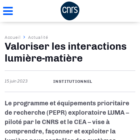
Aller
au
contenu
principal
Fil
Accueil
Actualité
Valoriser les interactions
d'Ariane
lumière-matière
15 juin 2023
INSTITUTIONNEL
Le programme et équipements prioritaire
de recherche (PEPR) exploratoire LUMA –
piloté par le CNRS et le CEA – vise à
comprendre, façonner et exploiter la