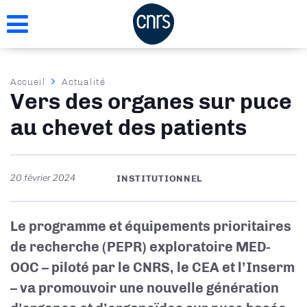
Aller
au
contenu
principal
Fil
Accueil
Actualité
Vers des organes sur puce
d'Ariane
au chevet des patients
20 février 2024
INSTITUTIONNEL
Le programme et équipements prioritaires
de recherche (PEPR) exploratoire MED-
OOC – piloté par le CNRS, le CEA et l’Inserm
– va promouvoir une nouvelle génération