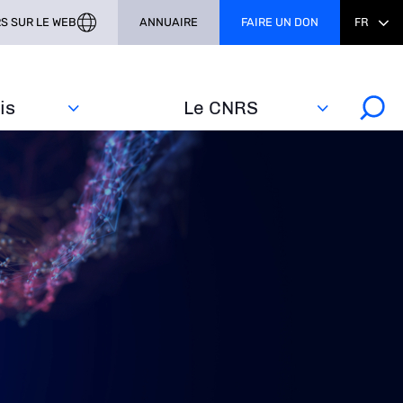
S SUR LE WEB
ANNUAIRE
FAIRE UN DON
FR
s‎
Le CNRS