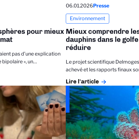
06.01.2026
Presse
Environnement
isphères pour mieux
Mieux comprendre les
imat
dauphins dans le golf
réduire
ient pas d’une explication
e bipolaire », un…
Le projet scientifique Delmog
achevé et les rapports finaux s
Lire l'article