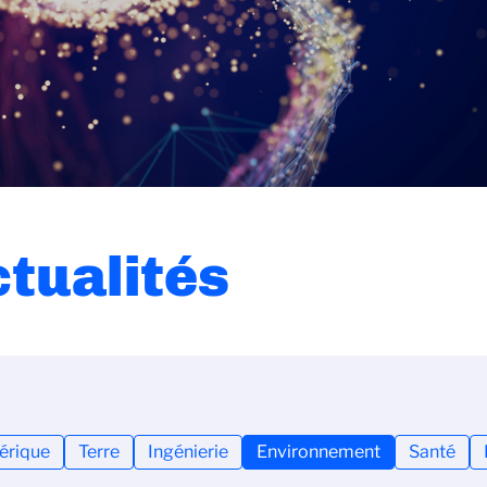
ctualités
rique
Terre
Ingénierie
Environnement
Santé