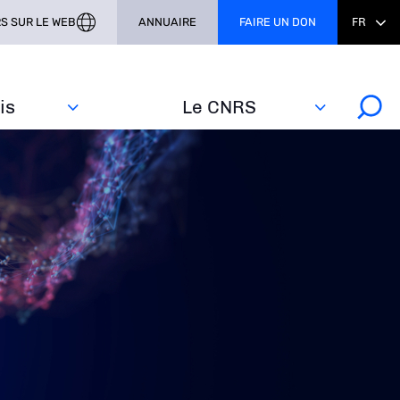
S SUR LE WEB
ANNUAIRE
FAIRE UN DON
FR
s‎
Le CNRS