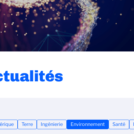
ctualités
rique
Terre
Ingénierie
Environnement
Santé