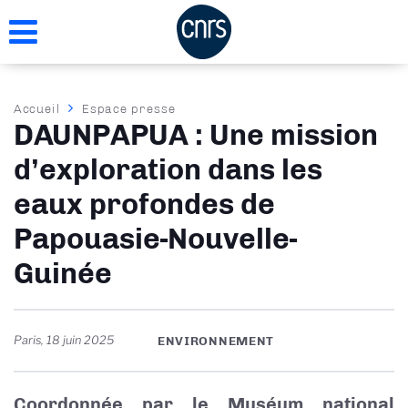
Aller
au
contenu
principal
Fil
Accueil
Espace presse
DAUNPAPUA : Une mission
d'Ariane
d’exploration dans les
eaux profondes de
Papouasie-Nouvelle-
Guinée
Paris
,
18 juin 2025
ENVIRONNEMENT
Coordonnée par le Muséum national